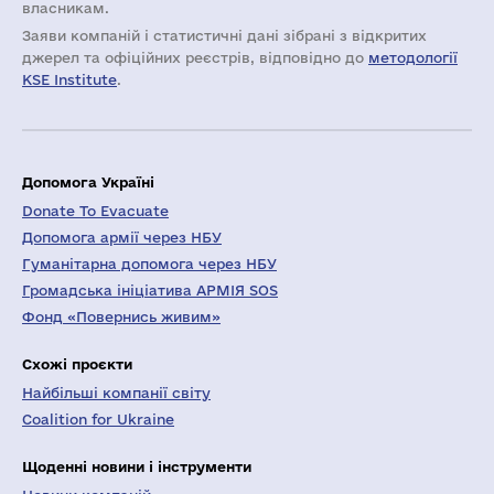
власникам.
Заяви компаній i статистичні дані зібрані з відкритих
джерел та офіційних реєстрів, відповідно до
методології
KSE Institute
.
Допомога Україні
Donate To Evacuate
Допомога армії через НБУ
Гуманітарна допомога через НБУ
Громадська ініціатива АРМІЯ SOS
Фонд «Повернись живим»
Схожі проєкти
Найбільші компанії світу
Coalition for Ukraine
Щоденні новини і інструменти