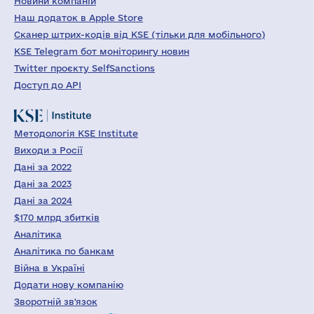
Новини компаній
Наш додаток в Apple Store
Сканер штрих-кодів від KSE (тільки для мобільного)
KSE Telegram бот моніторингу новин
Twitter проєкту SelfSanctions
Доступ до API
Методологія KSE Institute
Виходи з Росії
Дані за 2022
Дані за 2023
Дані за 2024
$170 млрд збитків
Аналітика
Аналітика по банкам
Війна в Україні
Додати нову компанію
Зворотній зв'язок