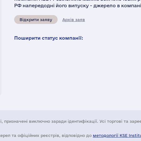
РФ напередодні його випуску - джерело в компані
Відкрити заяву
Архів заяв
Поширити статус компанії:
і, призначені виключно заради ідентифікації. Усі торгові та зар
жерел та офіційних реєстрів, відповідно до
методології KSE Instit