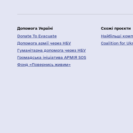
Допомога Україні
Схожі проєкти
Donate To Evacuate
Найбільші компа
Допомога армії через НБУ
Coalition for Uk
Гуманітарна допомога через НБУ
Громадська ініціатива АРМІЯ SOS
Фонд «Повернись живим»