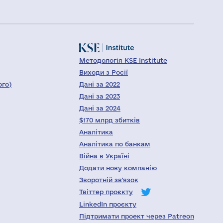
Методологія KSE Institute
Виходи з Росії
ого)
Дані за 2022
Дані за 2023
Дані за 2024
$170 млрд збитків
Аналітика
Аналітика по банкам
Війна в Україні
Додати нову компанію
Зворотній зв'язок
Твіттер проєкту
LinkedIn проєкту
Підтримати проект через Patreon