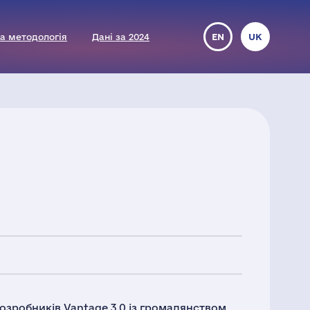
а методологія
Дані за 2024
EN
UK
озробників Vantage 3.0 із громадянством