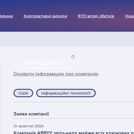
Новини
Корпоративні виходи
$170 млрд збитків
Наш
Виходить
Призупиняє діяльність
Оновити інформацію про компанію
США
Інформаційні технології
Заява компанії
01 жовтня 2024
Компанія ABBYY звільнила майже всіх ключових р