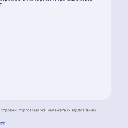
ї.
еєстровані торгові марки належать їх відповідним
ute
.