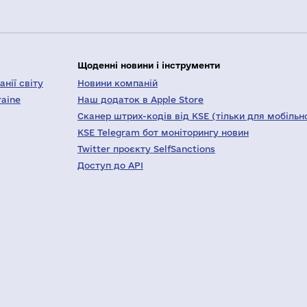
Щоденні новини і інструменти
нії світу
Новини компаній
raine
Наш додаток в Apple Store
Сканер штрих-кодів від KSE (тільки для мобільн
KSE Telegram бот моніторингу новин
Twitter проєкту SelfSanctions
Доступ до API