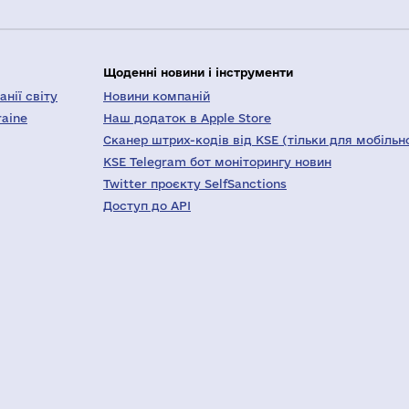
Щоденні новини і інструменти
нії світу
Новини компаній
raine
Наш додаток в Apple Store
Сканер штрих-кодів від KSE (тільки для мобільн
KSE Telegram бот моніторингу новин
Twitter проєкту SelfSanctions
Доступ до API