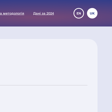
а методологія
Дані за 2024
EN
UK