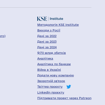
Методологія KSE Institute
Виходи з Росії
ого)
Дані за 2022
Дані за 2023
Дані за 2024
$170 млрд збитків
Аналітика
Аналітика по банкам
Війна в Україні
Додати нову компанію
Зворотній зв'язок
Твіттер проєкту
LinkedIn проєкту
Підтримати проект через Patreon