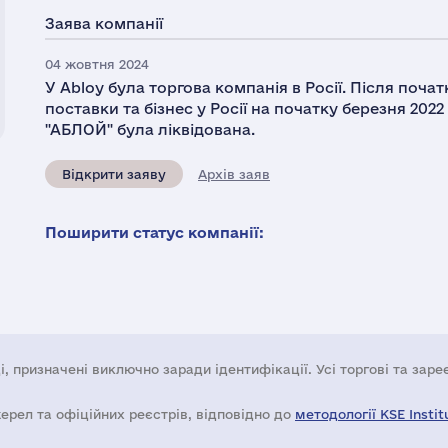
Заява компанії
04 жовтня 2024
У Abloy була торгова компанія в Росії. Після поча
поставки та бізнес у Росії на початку березня 202
"АБЛОЙ" була ліквідована.
Відкрити заяву
Архів заяв
Поширити статус компанії:
і, призначені виключно заради ідентифікації. Усі торгові та зар
жерел та офіційних реєстрів, відповідно до
методології KSE Instit