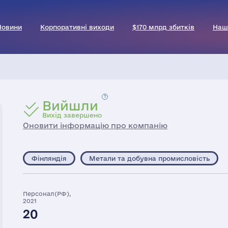
Новини
Корпоративні виходи
$170 млрд збитків
Наш
Вийшли
Вихід завершено
Оновити інформацію про компанію
Фінляндія
Метали та добувна промисловість
Персонал(РФ),
2021
20