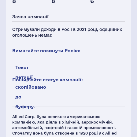
8
8
6
Персонал(РФ),
2021
Заява компанії
22
Отримували доходи в Росії в 2021 році, офіційних
оголошень немає
Вимагайте покинути Росію:
Текст
петиції
Поширюйте статус компанії:
скопійовано
до
буферу.
Allied Corp. була великою американською
компанією, яка діяла в хімічній, аерокосмічній,
автомобільній, нафтовій і газовій промисловості.
Спочатку вона була створена в 1920 році як Allied