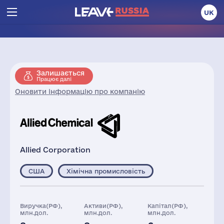
UK
Залишається
Працює далі
Оновити інформацію про компанію
Allied Corporation
США
Хімічна промисловість
Виручка(РФ),
Активи(РФ),
Капітал(РФ),
млн.дол.
млн.дол.
млн.дол.