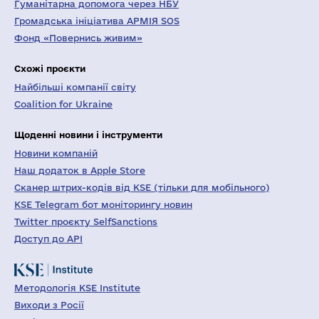
Гуманітарна допомога через НБУ
Громадська ініціатива АРМІЯ SOS
Фонд «Повернись живим»
Схожі проєкти
Найбільші компанії світу
Coalition for Ukraine
Щоденні новини і інструменти
Новини компаній
Наш додаток в Apple Store
Сканер штрих-кодів від KSE (тільки для мобільного)
KSE Telegram бот моніторингу новин
Twitter проєкту SelfSanctions
Доступ до API
Методологія KSE Institute
Виходи з Росії