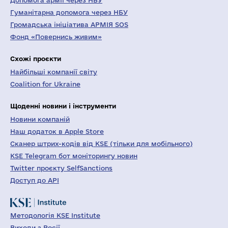
Допомога армії через НБУ
Гуманітарна допомога через НБУ
Громадська ініціатива АРМІЯ SOS
Фонд «Повернись живим»
Схожі проєкти
Найбільші компанії світу
Coalition for Ukraine
Щоденні новини і інструменти
Новини компаній
Наш додаток в Apple Store
Сканер штрих-кодів від KSE (тільки для мобільного)
KSE Telegram бот моніторингу новин
Twitter проєкту SelfSanctions
Доступ до API
Методологія KSE Institute
Виходи з Росії