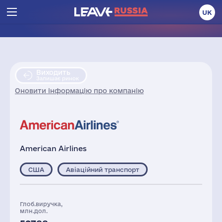
UK
Виходить
Залишає ринок
Оновити інформацію про компанію
American Airlines
США
Авіаційний транспорт
Глоб.виручка,
млн.дол.