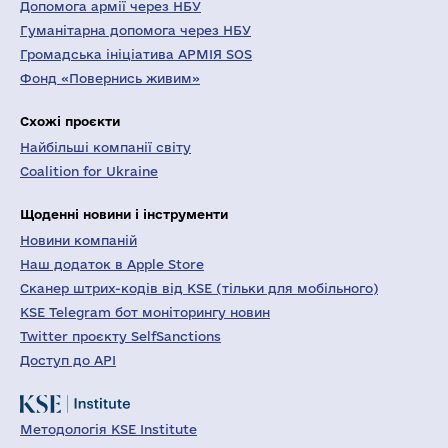
Допомога армії через НБУ
Гуманітарна допомога через НБУ
Громадська ініціатива АРМІЯ SOS
Фонд «Повернись живим»
Схожі проєкти
Найбільші компанії світу
Coalition for Ukraine
Щоденні новини і інструменти
Новини компаній
Наш додаток в Apple Store
Сканер штрих-кодів від KSE (тільки для мобільного)
KSE Telegram бот моніторингу новин
Twitter проєкту SelfSanctions
Доступ до API
Методологія KSE Institute