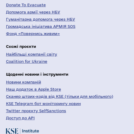
Donate To Evacuate
Допомога армії через НБУ
Гуманітарна допомога через НБУ
Громадська ініціатива АРМІЯ SOS
Фонд «Повернись живим»
Схожі проєкти
Найбільші компанії світу
Coalition for Ukraine
Щоденні новини і інструменти
Новини компаній
Наш додаток в Apple Store
Сканер штрих-кодів від KSE (тільки для мобільного)
KSE Telegram бот моніторингу новин
Twitter проєкту SelfSanctions
Доступ до API