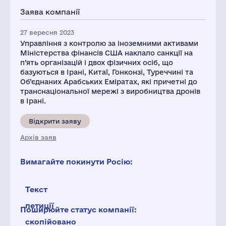
Заява компанії
27 вересня 2023
Управління з контролю за іноземними активами
Міністерства фінансів США наклало санкції на
п’ять організацій і двох фізичних осіб, що
базуються в Ірані, Китаї, Гонконзі, Туреччині та
Об’єднаних Арабських Еміратах, які причетні до
транснаціональної мережі з виробництва дронів
в Ірані.
Відкрити заяву
Архів заяв
Вимагайте покинути Росію:
Текст
петиції
Поширюйте статус компанії:
скопійовано