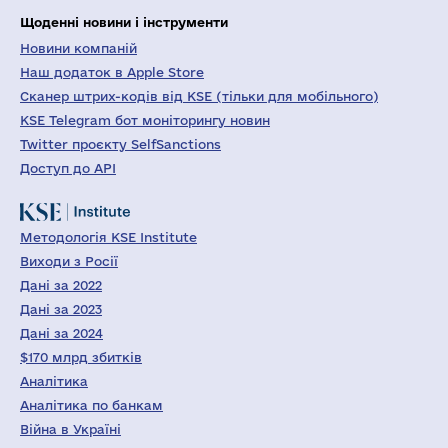
Щоденні новини і інструменти
Новини компаній
Наш додаток в Apple Store
Сканер штрих-кодів від KSE (тільки для мобільного)
KSE Telegram бот моніторингу новин
Twitter проєкту SelfSanctions
Доступ до API
Методологія KSE Institute
Виходи з Росії
Дані за 2022
Дані за 2023
Дані за 2024
$170 млрд збитків
Аналітика
Аналітика по банкам
Війна в Україні