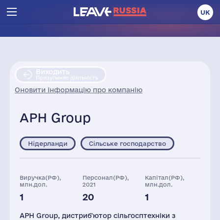
UK
Виходить
Призупиняє діяльність
Оновити інформацію про компанію
APH Group
Нідерланди
Сільське господарство
Виручка(РФ),
Персонал(РФ),
Капітал(РФ),
млн.дол.
2021
млн.дол.
1
20
1
Активи(РФ),
млн.дол.
APH Group, дистриб'ютор сільгосптехніки з