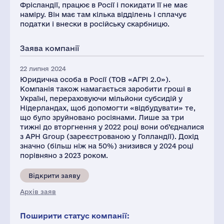
1
Фрісландії, працює в Росії і покидати її не має
наміру. Він має там кілька відділень і сплачує
податки і внески в російську скарбницю.
Заява компанії
22 липня 2024
Юридична особа в Росії (ТОВ «АГРІ 2.0»).
Компанія також намагається заробити гроші в
Україні, перераховуючи мільйони субсидій у
Нідерландах, щоб допомогти «відбудувати» те,
що було зруйновано росіянами. Лише за три
тижні до вторгнення у 2022 році вони об’єдналися
з APH Group (зареєстрованою у Голландії). Дохід
значно (більш ніж на 50%) знизився у 2024 році
порівняно з 2023 роком.
Відкрити заяву
Архів заяв
Поширити статус компанії: