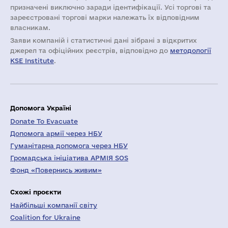
призначені виключно заради ідентифікації. Усі торгові та
зареєстровані торгові марки належать їх відповідним
власникам.
Заяви компаній i статистичні дані зібрані з відкритих
джерел та офіційних реєстрів, відповідно до
методології
KSE Institute
.
Допомога Україні
Donate To Evacuate
Допомога армії через НБУ
Гуманітарна допомога через НБУ
Громадська ініціатива АРМІЯ SOS
Фонд «Повернись живим»
Схожі проєкти
Найбільші компанії світу
Coalition for Ukraine