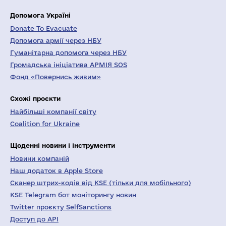
Допомога Україні
Donate To Evacuate
Допомога армії через НБУ
Гуманітарна допомога через НБУ
Громадська ініціатива АРМІЯ SOS
Фонд «Повернись живим»
Схожі проєкти
Найбільші компанії світу
Coalition for Ukraine
Щоденні новини і інструменти
Новини компаній
Наш додаток в Apple Store
Сканер штрих-кодів від KSE (тільки для мобільного)
KSE Telegram бот моніторингу новин
Twitter проєкту SelfSanctions
Доступ до API