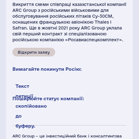
Викриття схеми співпраці казахстанської компанії
ARC Group з російськими військовими для
обслуговування російських літаків Су-30СМ,
оснащених французькою авіонікою Thales і
Safran. Ще в жовтні 2021 року ARC Group уклала
свій перший контракт зі спеціалізованою
російською компанією «Росавиаспецкомплект».
Відкрити заяву
Вимагайте покинути Росію:
Текст
петиції
Поширюйте статус компанії:
скопійовано
до
буферу.
ARC Group – це інвестиційний банк і консалтингова