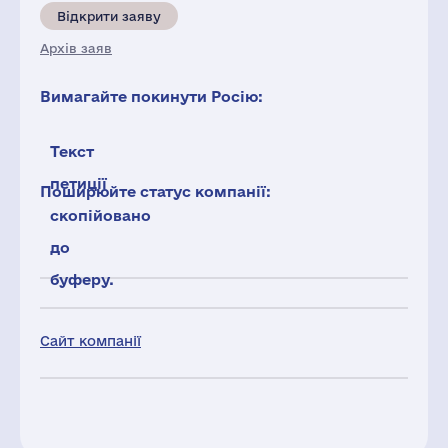
Відкрити заяву
Архів заяв
Вимагайте покинути Росію:
Текст
петиції
Поширюйте статус компанії:
скопійовано
до
буферу.
Сайт компанії