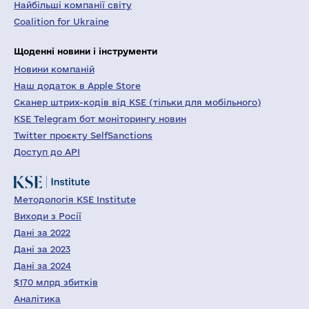
Найбільші компанії світу
Coalition for Ukraine
Щоденні новини і інструменти
Новини компаній
Наш додаток в Apple Store
Сканер штрих-кодів від KSE (тільки для мобільного)
KSE Telegram бот моніторингу новин
Twitter проєкту SelfSanctions
Доступ до API
Методологія KSE Institute
Виходи з Росії
Дані за 2022
Дані за 2023
Дані за 2024
$170 млрд збитків
Аналітика