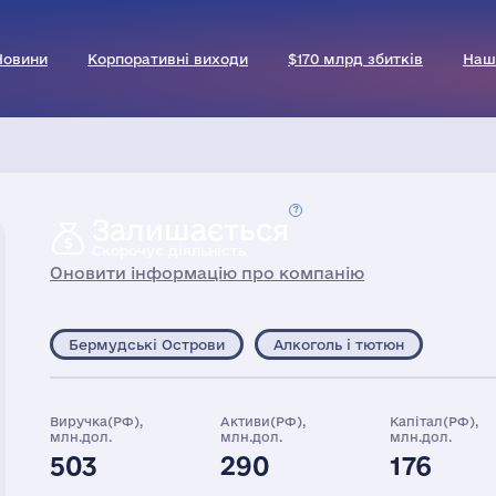
Новини
Корпоративні виходи
$170 млрд збитків
Наш
Залишається
Скорочує діяльність
Оновити інформацію про компанію
Бермудські Острови
Алкоголь і тютюн
Виручка(РФ),
Активи(РФ),
Капітал(РФ),
млн.дол.
млн.дол.
млн.дол.
503
290
176