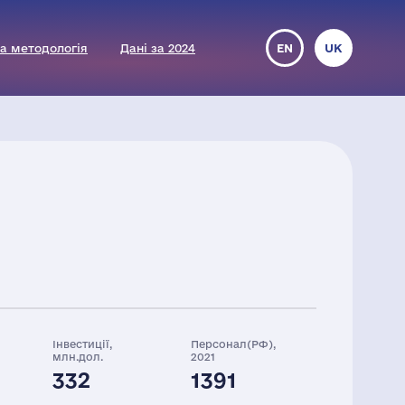
а методологія
Дані за 2024
EN
UK
Інвестиції,
Персонал(РФ),
млн.дол.
2021
332
1391