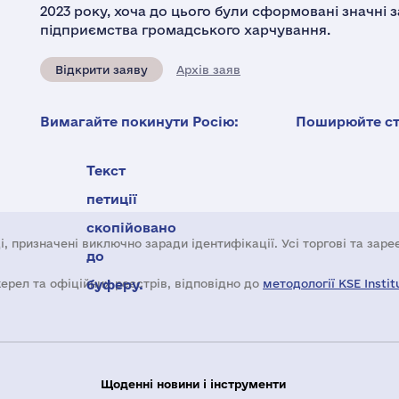
2023 року, хоча до цього були сформовані значні 
підприємства громадського харчування.
Відкрити заяву
Архів заяв
Вимагайте покинути Росію:
Поширюйте ста
Текст
петиції
скопійовано
і, призначені виключно заради ідентифікації. Усі торгові та зар
до
жерел та офіційних реєстрів, відповідно до
буферу.
методології KSE Instit
Щоденні новини і інструменти