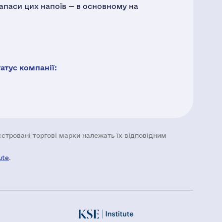
запаси цих напоїв — в основному на
тус компанії:
еєстровані торгові марки належать їх відповідним
ute
.