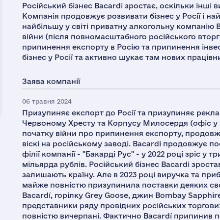
Російський бізнес Bacardi зростає, оскільки інші
Компанія продовжує розвивати бізнес у Росії і на
найбільшу у світі приватну алкогольну компанію 
війни (після повномасштабного російського вторг
припинення експорту в Росію та припинення інве
бізнес у Росії та активно шукає там нових працівни
Заява компанії
06 травня 2024
Призупиняє експорт до Росії та призупиняє реклам
Червоному Хресту та Корпусу Милосердя (офіс у М
початку війни про припинення експорту, продовж
віскі на російському заводі. Bacardi продовжує по
філії компанії - "Бакарді Рус" - у 2022 році зріс у т
мільярда рублів. Російський бізнес Bacardi зрост
залишають країну. Але в 2023 році виручка та пр
майже повністю призупинила поставки деяких св
Bacardí, горілку Grey Goose, джин Bombay Sapphir
представники ряду провідних російських торгови
повністю вичерпані. Фактично Bacardí припинив по