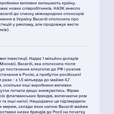
 виробники випивки залишають країну.
ймає нових співробітників. НАЗК внесло
Bacardi до списку міжнародних спонсорів
нення в Україну Bacardi оголосила про
стицій у рекламу, але продовжує вести
ків).
ні інвестиції. Надає 1 мільйон доларів
оскві). Bacardi, яка оголосила після
ує постачання алкоголю до РФ і розлив
стачання в Росію, а прибуток російської
ри рази - з 1,5 мільярда до майже 4,7
ав, оскільки інші виробники випивки
ибуток почали дещо знижуватись. Фірма
оїх флагманських брендів, включаючи ром
e та інші напої. Нещодавно це підтвердили
х мереж, склади яких напою Bacardí майже
ставки низки брендів до Росії на початку