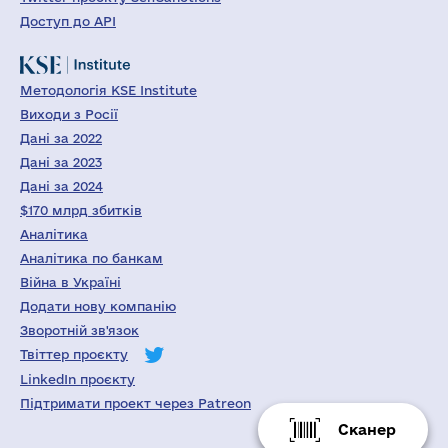
Доступ до API
Методологія KSE Institute
Виходи з Росії
Дані за 2022
Дані за 2023
Дані за 2024
$170 млрд збитків
Аналітика
Аналітика по банкам
Війна в Україні
Додати нову компанію
Зворотній зв'язок
Твіттер проєкту
LinkedIn проєкту
Підтримати проект через Patreon
Сканер