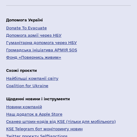
Допомога Україні
Donate To Evacuate
Допомога армії через НБУ
Гуманітарна допомога через НБУ
Громадська ініціатива АРМІЯ SOS
Фонд «Повернись живим»
Схожі проєкти
Найбільші компанії світу
Coalition for Ukraine
Щоденні новини і інструменти
Новини компаній
Наш додаток в Apple Store
Сканер штрих-кодів від KSE (тільки для мобільного)
KSE Telegram бот моніторингу новин
Twitter проєкту SelfSanctions