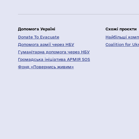
Допомога Україні
Схожі проєкти
Donate To Evacuate
Найбільші компа
Допомога армії через НБУ
Coalition for Uk
Гуманітарна допомога через НБУ
Громадська ініціатива АРМІЯ SOS
Фонд «Повернись живим»