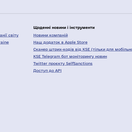
Щоденні новини і інструменти
нії світу
Новини компаній
raine
Наш додаток в Apple Store
Сканер штрих-кодів від KSE (тільки для мобільн
KSE Telegram бот моніторингу новин
Twitter проєкту SelfSanctions
Доступ до API