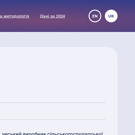
а методологія
Дані за 2024
EN
UK
, чеський виробник сільськогосподарської