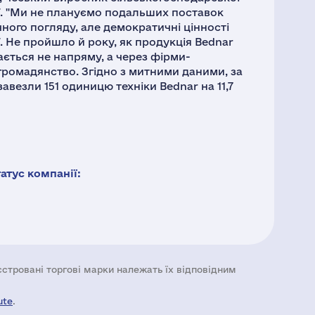
ії. "Ми не плануємо подальших поставок
чного погляду, але демократичні цінності
ї. Не пройшло й року, як продукція Bednar
ається не напряму, а через фірми-
 громадянство. Згідно з митними даними, за
завезли 151 одиницю техніки Bednar на 11,7
тус компанії:
еєстровані торгові марки належать їх відповідним
ute
.