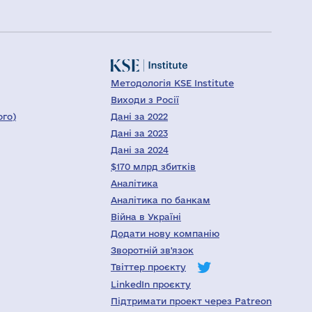
Методологія KSE Institute
Виходи з Росії
ого)
Дані за 2022
Дані за 2023
Дані за 2024
$170 млрд збитків
Аналітика
Аналітика по банкам
Війна в Україні
Додати нову компанію
Зворотній зв'язок
Твіттер проєкту
LinkedIn проєкту
Підтримати проект через Patreon