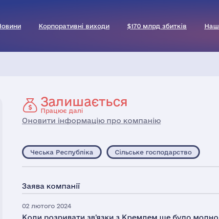
Новини
Корпоративні виходи
$170 млрд збитків
Наш
Залишається
Працює далі
Оновити інформацію про компанію
Чеська Республіка
Сільське господарство
Заява компанії
02 лютого 2024
Коли розривати зв'язки з Кремлем ще було модно