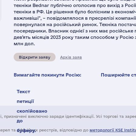
техніки Bednar публічно оголосив про вихід з Рос
техніки в РФ. Це рішення було болісним з економі
важливіші", – повідомлялося в пресрелізі компані
повернулася на російський ринок. Техніка постач
посередники. Власник однієї з них має російське
девʼять місяців 2023 року таким способом у Росію 
млн дол.
Відкрити заяву
Архів заяв
Вимагайте покинути Росію:
Поширюйте ста
Текст
петиції
скопійовано
і, призначені виключно заради ідентифікації. Усі торгові та зар
до
жерел та офіційних реєстрів, відповідно до
буферу.
методології KSE Instit