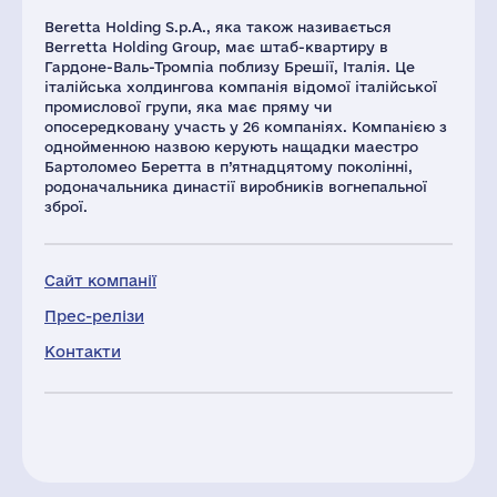
Beretta Holding S.p.A., яка також називається
Berretta Holding Group, має штаб-квартиру в
Гардоне-Валь-Тромпіа поблизу Брешії, Італія. Це
італійська холдингова компанія відомої італійської
промислової групи, яка має пряму чи
опосередковану участь у 26 компаніях. Компанією з
однойменною назвою керують нащадки маестро
Бартоломео Беретта в п’ятнадцятому поколінні,
родоначальника династії виробників вогнепальної
зброї.
Сайт компанії
Прес-релізи
Контакти