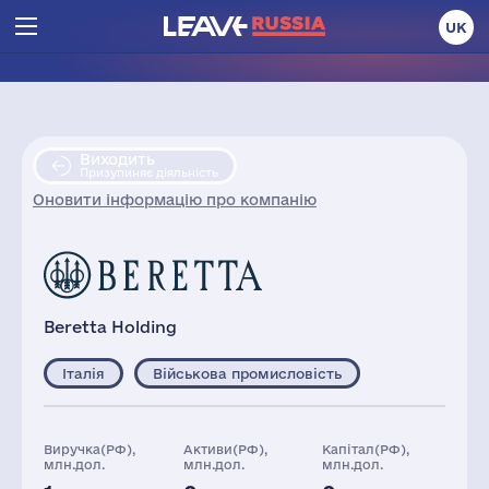
UK
Виходить
Призупиняє діяльність
Оновити інформацію про компанію
Beretta Holding
Італія
Військова промисловість
Виручка(РФ),
Активи(РФ),
Капітал(РФ),
млн.дол.
млн.дол.
млн.дол.