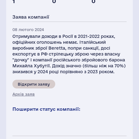
1
0
0
Персонал(РФ),
Податки(РФ),
2021
млн.дол.
Заява компанії
176
2
08 лютого 2024
Отримували доходи в Росії в 2021-2022 роках,
офіційних оголошень немає. Італійський
виробник зброї Beretta, попри санкції, досі
експортує в РФ стрілецьку зброю через власну
"дочку" і компанії російського збройового барона
Михайла Хубутії. Дохід значно (більш ніж на 70%)
знизився у 2024 році порівняно з 2023 роком.
Відкрити заяву
Архів заяв
Поширити статус компанії: