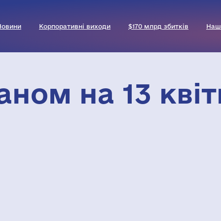
Новини
Корпоративні виходи
$170 млрд збитків
Наш
аном на 13 квіт