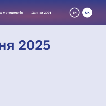
а методологія
Дані за 2024
EN
UK
ня 2025