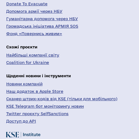
Donate To Evacuate
Допомога армії через НБУ
Гуманітарна допомога через НБУ
Громадська ініціатива АРМІЯ SOS
Фонд «Повернись живим»
Схожі проєкти
Найбільші компанії світу
Coalition for Ukraine
Щоденні новини і інструменти
Новини компаній
Наш додаток в Apple Store
Сканер штрих-кодів від KSE (тільки для мобільного)
KSE Telegram бот моніторингу новин
Twitter проєкту SelfSanctions
Доступ до API