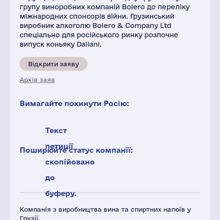
групу виноробних компаній Bolero до переліку
міжнародних спонсорів війни. Грузинський
виробник алкоголю Bolero & Сompany Ltd
спеціально для російського ринку розпочне
випуск коньяку Daliani.
Відкрити заяву
Архів заяв
Вимагайте покинути Росію:
Текст
петиції
Поширюйте статус компанії:
скопійовано
до
буферу.
Компанія з виробництва вина та спиртних напоїв у
Грузії.