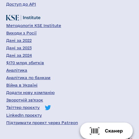
Доступ до API
Методологія KSE Institute
Виходи з Росії
Дані за 2022
Дані за 2023
Дані за 2024
$170 млрд збитків
Аналітика
Аналітика по банкам
Війна в Україні
Додати нову компанію
Зворотній зв'язок
Твіттер проєкту
LinkedIn проєкту
Підтримати проект через Patreon
Сканер