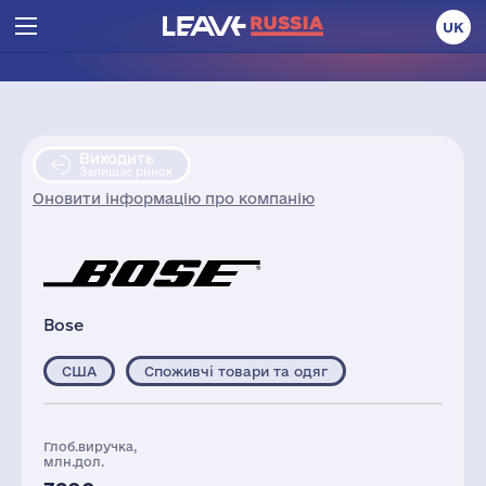
UK
Виходить
Залишає ринок
Оновити інформацію про компанію
Bose
США
Споживчі товари та одяг
Глоб.виручка,
млн.дол.