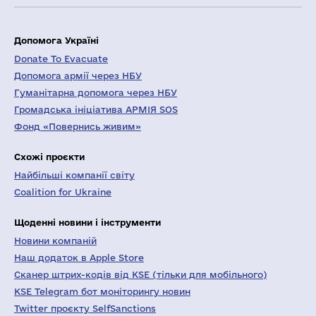
Допомога Україні
Donate To Evacuate
Допомога армії через НБУ
Гуманітарна допомога через НБУ
Громадська ініціатива АРМІЯ SOS
Фонд «Повернись живим»
Схожі проєкти
Найбільші компанії світу
Coalition for Ukraine
Щоденні новини і інструменти
Новини компаній
Наш додаток в Apple Store
Сканер штрих-кодів від KSE (тільки для мобільного)
KSE Telegram бот моніторингу новин
Twitter проєкту SelfSanctions