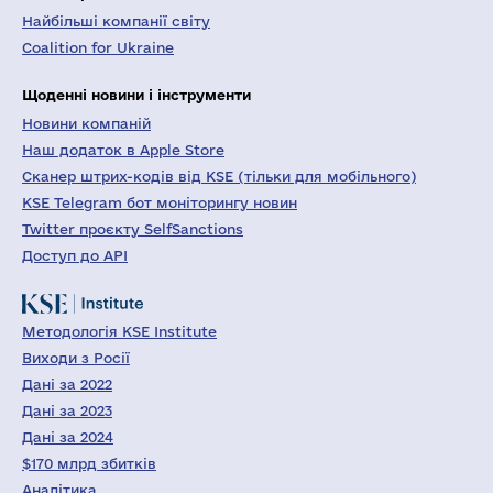
Найбільші компанії світу
Coalition for Ukraine
Щоденні новини і інструменти
Новини компаній
Наш додаток в Apple Store
Сканер штрих-кодів від KSE (тільки для мобільного)
KSE Telegram бот моніторингу новин
Twitter проєкту SelfSanctions
Доступ до API
Методологія KSE Institute
Виходи з Росії
Дані за 2022
Дані за 2023
Дані за 2024
$170 млрд збитків
Аналітика