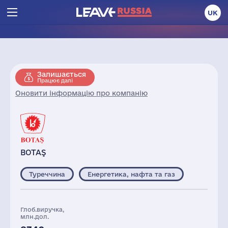
UK
Залишається
Працює далі
Оновити інформацію про компанію
BOTAŞ
Туреччина
Енергетика, нафта та газ
Глоб.виручка,
млн.дол.