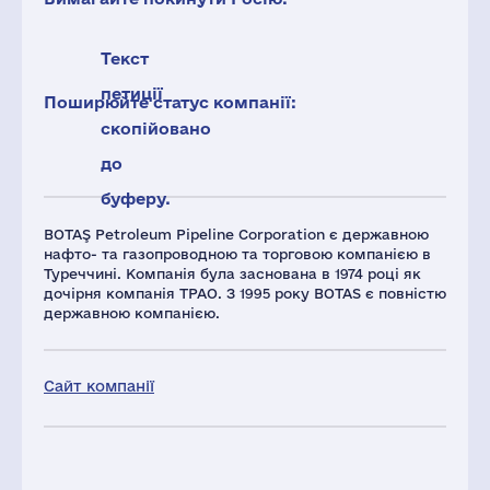
Текст
петиції
Поширюйте статус компанії:
скопійовано
до
буферу.
BOTAŞ Petroleum Pipeline Corporation є державною
нафто- та газопроводною та торговою компанією в
Туреччині. Компанія була заснована в 1974 році як
дочірня компанія TPAO. З 1995 року BOTAS є повністю
державною компанією.
Сайт компанії