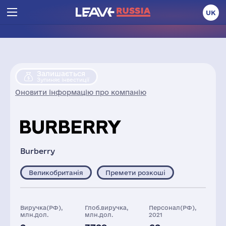
UK
Залишається
Зупиняє інвестиції
Оновити інформацію про компанію
Burberry
Великобританія
Премети розкоші
Виручка(РФ),
Глоб.виручка,
Персонал(РФ),
млн.дол.
млн.дол.
2021