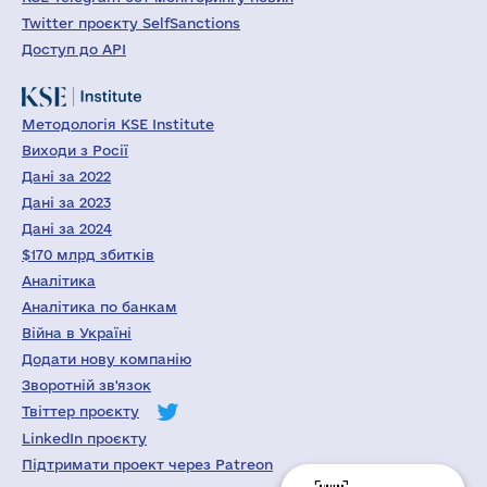
Twitter проєкту SelfSanctions
Доступ до API
Методологія KSE Institute
Виходи з Росії
Дані за 2022
Дані за 2023
Дані за 2024
$170 млрд збитків
Аналітика
Аналітика по банкам
Війна в Україні
Додати нову компанію
Зворотній зв'язок
Твіттер проєкту
LinkedIn проєкту
Підтримати проект через Patreon