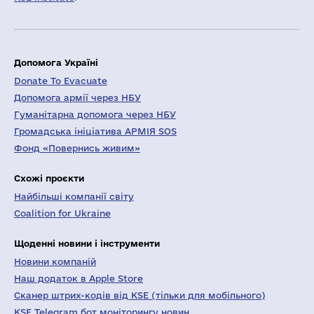
Допомога Україні
Donate To Evacuate
Допомога армії через НБУ
Гуманітарна допомога через НБУ
Громадська ініціатива АРМІЯ SOS
Фонд «Повернись живим»
Схожі проєкти
Найбільші компанії світу
Coalition for Ukraine
Щоденні новини і інструменти
Новини компаній
Наш додаток в Apple Store
Сканер штрих-кодів від KSE (тільки для мобільного)
KSE Telegram бот моніторингу новин