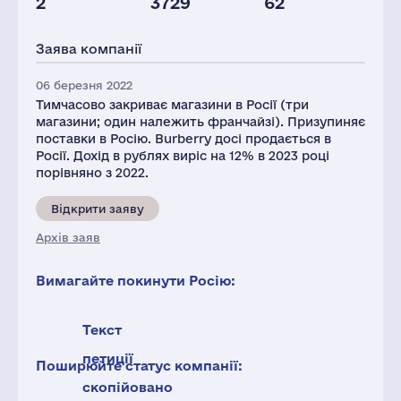
2
3729
62
Податки(РФ),
Капітал(РФ),
Активи(РФ),
млн.дол.
млн.дол.
млн.дол.
Заява компанії
1
6
10
06 березня 2022
Тимчасово закриває магазини в Росії (три
магазини; один належить франчайзі). Призупиняє
поставки в Росію. Burberry досі продається в
Росії. Дохід в рублях виріс на 12% в 2023 році
порівняно з 2022.
Відкрити заяву
Архів заяв
Вимагайте покинути Росію:
Текст
петиції
Поширюйте статус компанії:
скопійовано