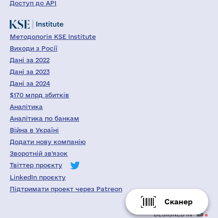
Доступ до API
Методологія KSE Institute
Виходи з Росії
Дані за 2022
Дані за 2023
Дані за 2024
$170 млрд збитків
Аналітика
Аналітика по банкам
Війна в Україні
Додати нову компанію
Зворотній зв'язок
Твіттер проєкту
LinkedIn проєкту
Підтримати проект через Patreon
Сканер