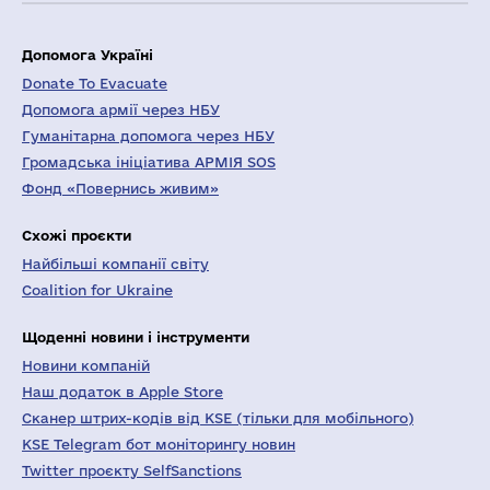
Допомога Україні
Donate To Evacuate
Допомога армії через НБУ
Гуманітарна допомога через НБУ
Громадська ініціатива АРМІЯ SOS
Фонд «Повернись живим»
Схожі проєкти
Найбільші компанії світу
Coalition for Ukraine
Щоденні новини і інструменти
Новини компаній
Наш додаток в Apple Store
Сканер штрих-кодів від KSE (тільки для мобільного)
KSE Telegram бот моніторингу новин
Twitter проєкту SelfSanctions