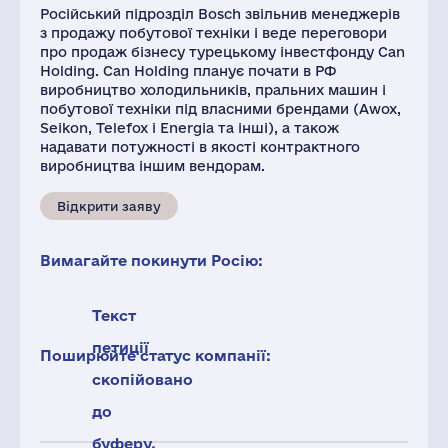
Російський підрозділ Bosch звільнив менеджерів
з продажу побутової техніки і веде переговори
про продаж бізнесу турецькому інвестфонду Can
Holding. Can Holding планує почати в РФ
виробництво холодильників, пральних машин і
побутової техніки під власними брендами (Awox,
Seikon, Telefox і Energia та інші), а також
надавати потужності в якості контрактного
виробництва іншим вендорам.
Відкрити заяву
Вимагайте покинути Росію:
Текст
петиції
Поширюйте статус компанії:
скопійовано
до
буферу.