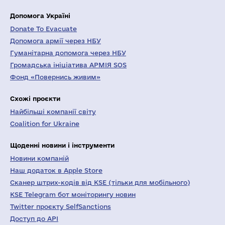
Допомога Україні
Donate To Evacuate
Допомога армії через НБУ
Гуманітарна допомога через НБУ
Громадська ініціатива АРМІЯ SOS
Фонд «Повернись живим»
Схожі проєкти
Найбільші компанії світу
Coalition for Ukraine
Щоденні новини і інструменти
Новини компаній
Наш додаток в Apple Store
Сканер штрих-кодів від KSE (тільки для мобільного)
KSE Telegram бот моніторингу новин
Twitter проєкту SelfSanctions
Доступ до API