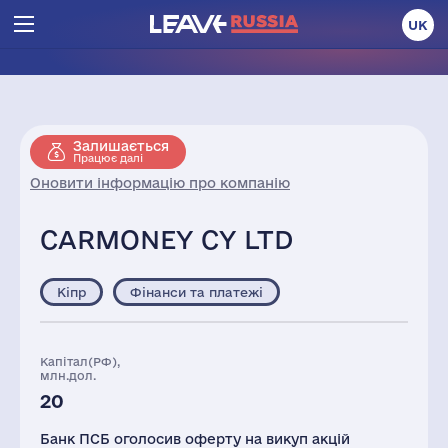
UK
Залишається
Працює далі
Оновити інформацію про компанію
CARMONEY CY LTD
Кіпр
Фінанси та платежі
Капітал(РФ),
млн.дол.
20
Банк ПСБ оголосив оферту на викуп акцій