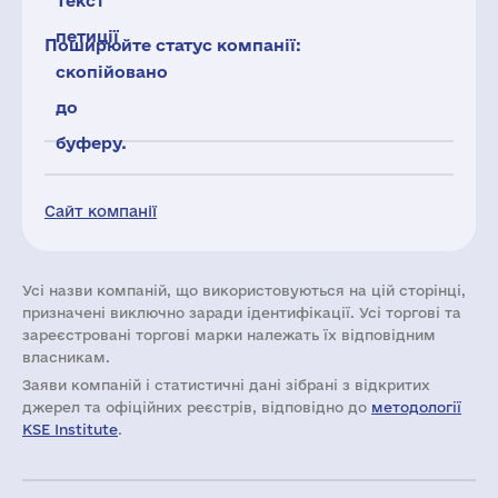
Текст
петиції
Поширюйте статус компанії:
скопійовано
до
буферу.
Сайт компанії
Усі назви компаній, що використовуються на цій сторінці,
призначені виключно заради ідентифікації. Усі торгові та
зареєстровані торгові марки належать їх відповідним
власникам.
Заяви компаній i статистичні дані зібрані з відкритих
джерел та офіційних реєстрів, відповідно до
методології
KSE Institute
.