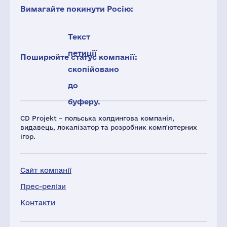
Вимагайте покинути Росію:
Текст
петиції
Поширюйте статус компанії:
скопійовано
до
буферу.
CD Projekt – польська холдингова компанія,
видавець, локалізатор та розробник комп'ютерних
ігор.
Сайт компанії
Прес-релізи
Контакти