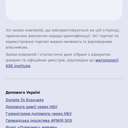
Усі назви компаній, що використовуються на цій сторінці,
призначені виключно заради ідентифікації. Усі торгові та
зареєстровані торгові марки належать їх відповідним
власникам.
Заяви компаній i статистичні дані зібрані з відкритих
джерел та офіційних реєстрів, відповідно до
методології
KSE Institute
.
Допомога Україні
Donate To Evacuate
Допомога армії через НБУ
Гуманітарна допомога через НБУ
Громадська ініціатива АРМІЯ SOS
Фонд «Повернись живим»