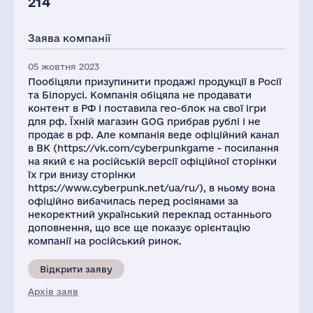
214
Заява компанії
05 жовтня 2023
Пообіцяли призупинити продажі продукції в Росії
та Білорусі. Компанія обіцяла не продавати
контент в РФ і поставила гео-блок на свої ігри
для рф. Їхній магазин GOG прибрав рублі і не
продає в рф. Але компанія веде офіційний канал
в ВК (https://vk.com/cyberpunkgame - посилання
на який є на російській версії офіційної сторінки
їх гри внизу сторінки
https://www.cyberpunk.net/ua/ru/), в ньому вона
офіційно вибачилась перед росіянами за
некоректний український переклад останнього
доповнення, що все ще показує орієнтацію
компанії на російський ринок.
Відкрити заяву
Архів заяв