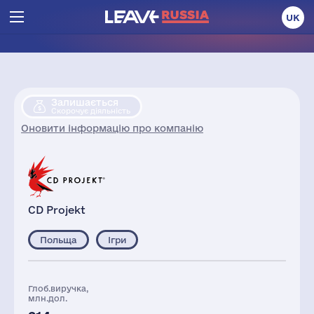
UK
Залишається
Скорочує діяльність
Оновити інформацію про компанію
CD Projekt
Польща
Ігри
Глоб.виручка,
млн.дол.