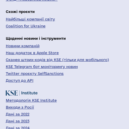
Схожі проєкти
Найбільші компанії світу
Coalition for Ukraine
Щоденні новини і інструменти
Новини компаній
Наш додаток в Apple Store
Сканер штрих-кодів від KSE (тільки для мобільного)
KSE Telegram бот моніторингу новин
Twitter проєкту SelfSanctions
Доступ до API
Методологія KSE Institute
Виходи з Росії
Дані за 2022
Дані за 2023
Дані за 2024