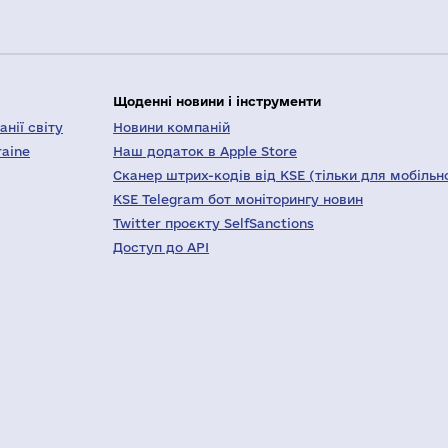
Щоденні новини і інструменти
нії світу
Новини компаній
raine
Наш додаток в Apple Store
Сканер штрих-кодів від KSE (тільки для мобільн
KSE Telegram бот моніторингу новин
Twitter проєкту SelfSanctions
Доступ до API