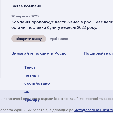
Заява компанії
26 вересня 2023
Компанія продовжує вести бізнес в росії, має вел
останні поставки були у вересні 2022 року.
Відкрити заяву
Архів заяв
Вимагайте покинути Росію:
Поширюйте ста
Текст
петиції
скопійовано
до
і, призначені виключно заради ідентифікації. Усі торгові та зар
буферу.
жерел та офіційних реєстрів, відповідно до
методології KSE Instit