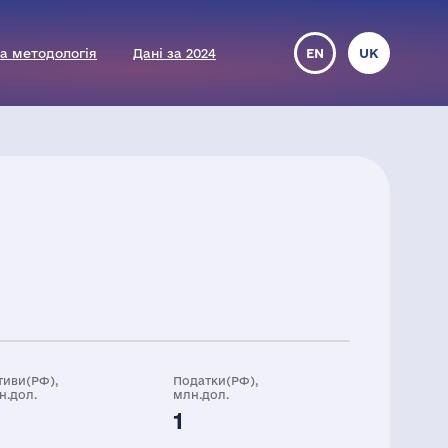
а методологія
Дані за 2024
EN
UK
тиви(РФ),
Податки(РФ),
н.дол.
млн.дол.
1