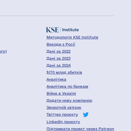
Методологія KSE Institute
Виходи з Росії
ого)
Дані за 2022
Дані за 2023
Дані за 2024
$170 млрд збитків
Аналітика
Аналітика по банкам
Війна в Україні
Додати нову компанію
Зворотній зв'язок
Твіттер проєкту
LinkedIn проєкту
Підтримати проект через Patreon