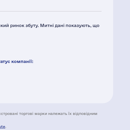
икий ринок збуту. Митні дані показують, що
тус компанії:
еєстровані торгові марки належать їх відповідним
ute
.