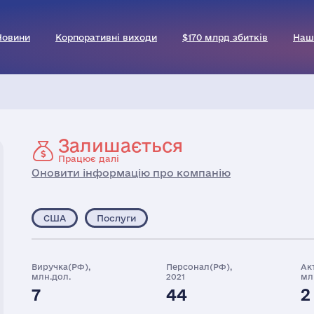
Новини
Корпоративні виходи
$170 млрд збитків
Наш
Залишається
Працює далі
Оновити інформацію про компанію
США
Послуги
Виручка(РФ),
Персонал(РФ),
Ак
млн.дол.
2021
мл
7
44
2