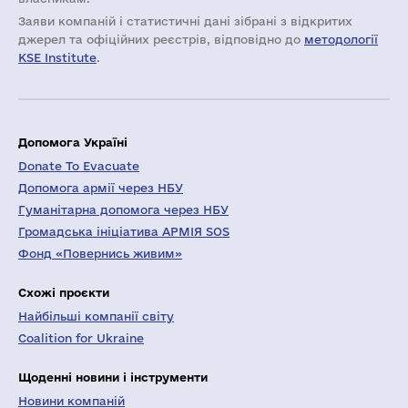
Заяви компаній i статистичні дані зібрані з відкритих
джерел та офіційних реєстрів, відповідно до
методології
KSE Institute
.
Допомога Україні
Donate To Evacuate
Допомога армії через НБУ
Гуманітарна допомога через НБУ
Громадська ініціатива АРМІЯ SOS
Фонд «Повернись живим»
Схожі проєкти
Найбільші компанії світу
Coalition for Ukraine
Щоденні новини і інструменти
Новини компаній