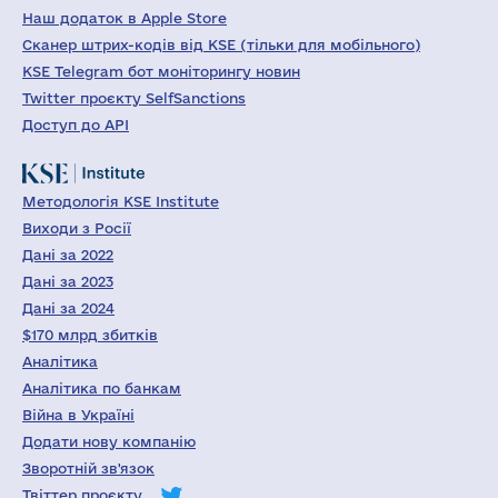
Наш додаток в Apple Store
Сканер штрих-кодів від KSE (тільки для мобільного)
KSE Telegram бот моніторингу новин
Twitter проєкту SelfSanctions
Доступ до API
Методологія KSE Institute
Виходи з Росії
Дані за 2022
Дані за 2023
Дані за 2024
$170 млрд збитків
Аналітика
Аналітика по банкам
Війна в Україні
Додати нову компанію
Зворотній зв'язок
Твіттер проєкту