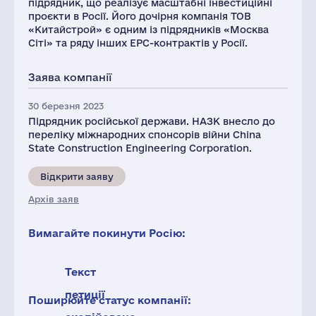
підрядник, що реалізує масштабні інвестиційні
проєкти в Росії. Його дочірня компанія ТОВ
«Китайстрой» є одним із підрядників «Москва
Сіті» та ряду інших EPC-контрактів у Росії.
Заява компанії
30 березня 2023
Підрядник російської держави. НАЗК внесло до
переліку міжнародних спонсорів війни China
State Construction Engineering Corporation.
Відкрити заяву
Архів заяв
Вимагайте покинути Росію:
Текст
петиції
Поширюйте статус компанії: