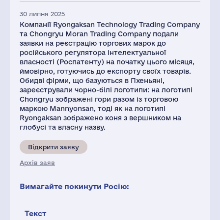
30 липня 2025
Компанії Ryongaksan Technology Trading Company
та Chongryu Moran Trading Company подали
заявки на реєстрацію торгових марок до
російського регулятора інтелектуальної
власності (Роспатенту) на початку цього місяця,
ймовірно, готуючись до експорту своїх товарів.
Обидві фірми, що базуються в Пхеньяні,
зареєстрували чорно-білі логотипи: на логотипі
Chongryu зображені гори разом із торговою
маркою Mannyonsan, тоді як на логотипі
Ryongaksan зображено коня з вершником на
глобусі та власну назву.
Відкрити заяву
Архів заяв
Вимагайте покинути Росію:
Текст