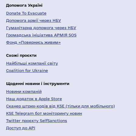
Допомога Україні
Donate To Evacuate
Допомога армії через НБУ
Гуманітарна допомога через НБУ
Громадська ініціатива АРМІЯ SOS
Фонд «Повернись живим»
Схожі проєкти
Найбільші компанії світу
Coalition for Ukraine
Щоденні новини і інструменти
Новини компаній
Наш додаток в Apple Store
Сканер штрих-кодів від KSE (тільки для мобільного)
KSE Telegram бот моніторингу новин
Twitter проєкту SelfSanctions
Доступ до API