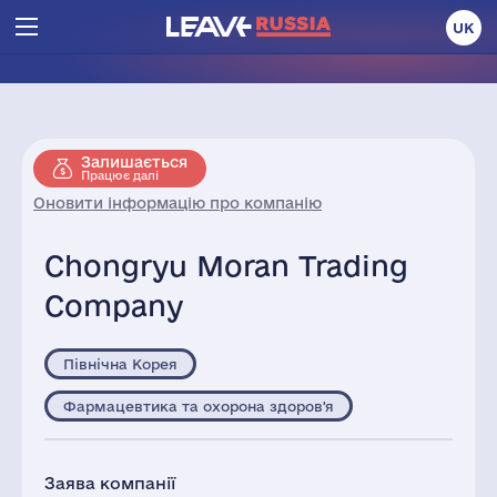
UK
Залишається
Працює далі
Оновити інформацію про компанію
Chongryu Moran Trading
Company
Північна Корея
Фармацевтика та охорона здоров'я
Заява компанії