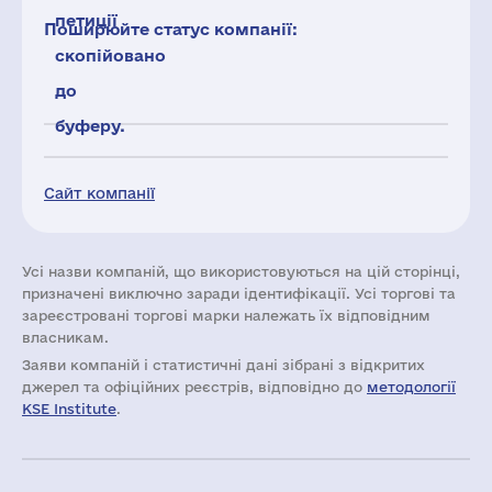
петиції
Поширюйте статус компанії:
скопійовано
до
буферу.
Сайт компанії
Усі назви компаній, що використовуються на цій сторінці,
призначені виключно заради ідентифікації. Усі торгові та
зареєстровані торгові марки належать їх відповідним
власникам.
Заяви компаній i статистичні дані зібрані з відкритих
джерел та офіційних реєстрів, відповідно до
методології
KSE Institute
.