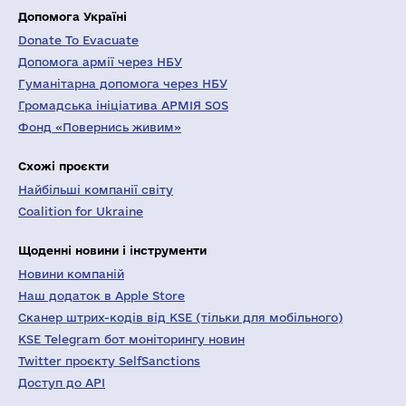
Допомога Україні
Donate To Evacuate
Допомога армії через НБУ
Гуманітарна допомога через НБУ
Громадська ініціатива АРМІЯ SOS
Фонд «Повернись живим»
Схожі проєкти
Найбільші компанії світу
Coalition for Ukraine
Щоденні новини і інструменти
Новини компаній
Наш додаток в Apple Store
Сканер штрих-кодів від KSE (тільки для мобільного)
KSE Telegram бот моніторингу новин
Twitter проєкту SelfSanctions
Доступ до API