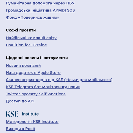
Гуманітарна допомога через НБУ
Громадська ініціатива АРМІЯ SOS
Фонд «Повернись живим»
Схожі проєкти
Найбільші компанії світу
Coalition for Ukraine
Щоденні новини і інструменти
Новини компаній
Наш додаток в Apple Store
Сканер штрих-кодів від KSE (тільки для мобільного)
KSE Telegram бот моніторингу новин
Twitter проєкту SelfSanctions
Доступ до API
Методологія KSE Institute
Виходи з Росії