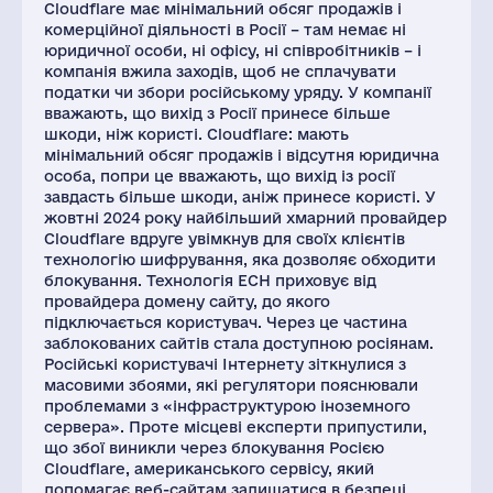
Cloudflare має мінімальний обсяг продажів і
комерційної діяльності в Росії – там немає ні
юридичної особи, ні офісу, ні співробітників – і
компанія вжила заходів, щоб не сплачувати
податки чи збори російському уряду. У компанії
вважають, що вихід з Росії принесе більше
шкоди, ніж користі. Cloudflare: мають
мінімальний обсяг продажів і відсутня юридична
особа, попри це вважають, що вихід із росії
завдасть більше шкоди, аніж принесе користі. У
жовтні 2024 року найбільший хмарний провайдер
Cloudflare вдруге увімкнув для своїх клієнтів
технологію шифрування, яка дозволяє обходити
блокування. Технологія ECH приховує від
провайдера домену сайту, до якого
підключається користувач. Через це частина
заблокованих сайтів стала доступною росіянам.
Російські користувачі Інтернету зіткнулися з
масовими збоями, які регулятори пояснювали
проблемами з «інфраструктурою іноземного
сервера». Проте місцеві експерти припустили,
що збої виникли через блокування Росією
Cloudflare, американського сервісу, який
допомагає веб-сайтам залишатися в безпеці,