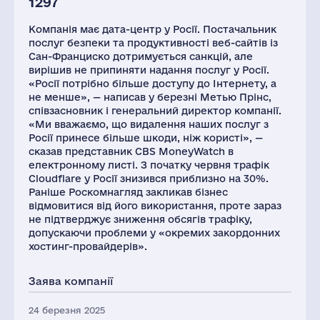
1297
Компанія має дата-центр у Росії. Постачальник
послуг безпеки та продуктивності веб-сайтів із
Сан-Франциско дотримується санкцій, але
вирішив не припиняти надання послуг у Росії.
«Росії потрібно більше доступу до Інтернету, а
не менше», — написав у березні Метью Прінс,
співзасновник і генеральний директор компанії.
«Ми вважаємо, що видалення наших послуг з
Росії принесе більше шкоди, ніж користі», —
сказав представник CBS MoneyWatch в
електронному листі. З початку червня трафік
Cloudflare у Росії знизився приблизно на 30%.
Раніше Роскомнагляд закликав бізнес
відмовитися від його використання, проте зараз
не підтверджує зниження обсягів трафіку,
допускаючи проблеми у «окремих закордонних
хостинг-провайдерів».
Заява компанії
24 березня 2025