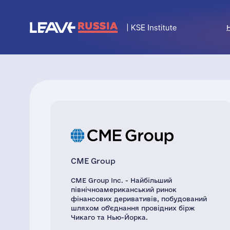
CME Group
CME Group Inc. - Найбільший
північноамериканський ринок
фінансових деривативів, побудований
шляхом об'єднання провідних бірж
Чикаго та Нью-Йорка.