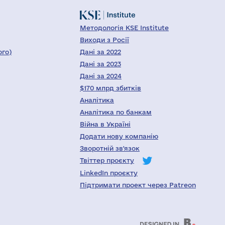
Методологія KSE Institute
Виходи з Росії
ого)
Дані за 2022
Дані за 2023
Дані за 2024
$170 млрд збитків
Аналітика
Аналітика по банкам
Війна в Україні
Додати нову компанію
Зворотній зв'язок
Твіттер проєкту
LinkedIn проєкту
Підтримати проект через Patreon