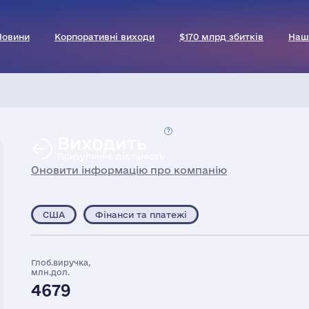
Новини
Корпоративні виходи
$170 млрд збитків
Наш
Виходить
Призупиняє діяльність
Оновити інформацію про компанію
США
Фінанси та платежі
Глоб.виручка,
млн.дол.
4679