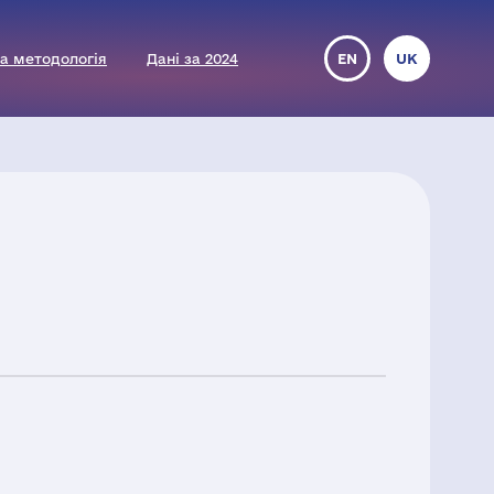
а методологія
Дані за 2024
EN
UK