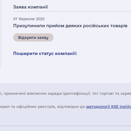
Заява компанії
07 березня 2022
Призупинили прийом деяких російських товарів
Відкрити заяву
Поширити статус компанії:
і, призначені виключно заради ідентифікації. Усі торгові та зар
жерел та офіційних реєстрів, відповідно до
методології KSE Instit