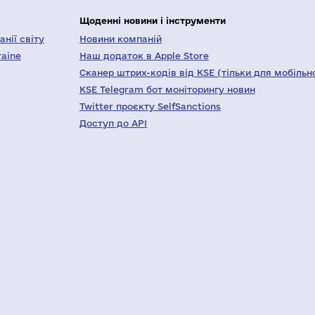
Щоденні новини і інструменти
нії світу
Новини компаній
raine
Наш додаток в Apple Store
Сканер штрих-кодів від KSE (тільки для мобільн
KSE Telegram бот моніторингу новин
Twitter проєкту SelfSanctions
Доступ до API