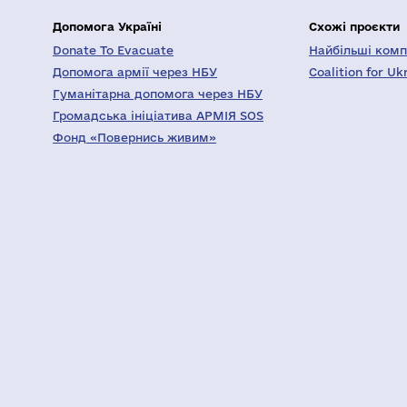
Допомога Україні
Схожі проєкти
Donate To Evacuate
Найбільші компа
Допомога армії через НБУ
Coalition for Uk
Гуманітарна допомога через НБУ
Громадська ініціатива АРМІЯ SOS
Фонд «Повернись живим»