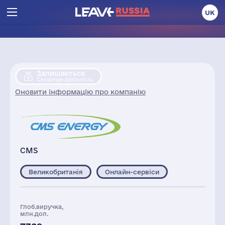
UK
Залишається
Скорочує діяльність
Оновити інформацію про компанію
CMS
Великобританія
Онлайн-сервіси
Глоб.виручка,
млн.дол.