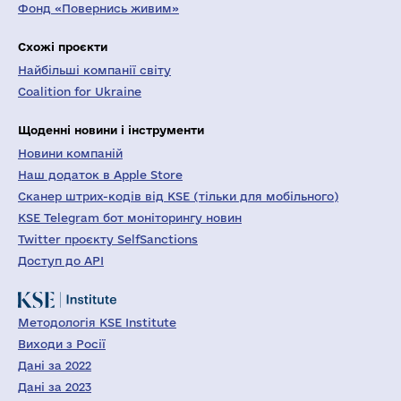
Фонд «Повернись живим»
Схожі проєкти
Найбільші компанії світу
Coalition for Ukraine
Щоденні новини і інструменти
Новини компаній
Наш додаток в Apple Store
Сканер штрих-кодів від KSE (тільки для мобільного)
KSE Telegram бот моніторингу новин
Twitter проєкту SelfSanctions
Доступ до API
Методологія KSE Institute
Виходи з Росії
Дані за 2022
Дані за 2023