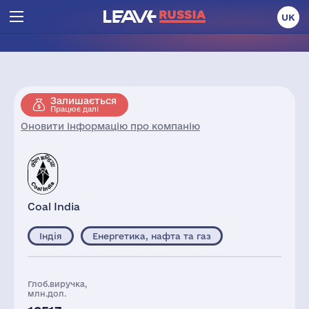
UK
Залишається
Працює далі
Оновити інформацію про компанію
Coal India
Індія
Енергетика, нафта та газ
Глоб.виручка,
млн.дол.