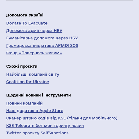
Допомога Україні
Donate To Evacuate
Допомога армії через НБУ
Гуманітарна допомога через НБУ
Громадська ініціатива АРМІЯ SOS
Фонд «Повернись живим»
Схожі проєкти
Найбільші компанії світу
Coalition for Ukraine
Щоденні новини і інструменти
Новини компаній
Наш додаток в Apple Store
Сканер штрих-кодів від KSE (тільки для мобільного)
KSE Telegram бот моніторингу новин
Twitter проєкту SelfSanctions