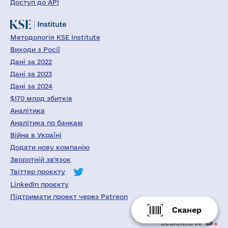
Доступ до API
Методологія KSE Institute
Виходи з Росії
Дані за 2022
Дані за 2023
Дані за 2024
$170 млрд збитків
Аналітика
Аналітика по банкам
Війна в Україні
Додати нову компанію
Зворотній зв'язок
Твіттер проєкту
LinkedIn проєкту
Підтримати проект через Patreon
Сканер