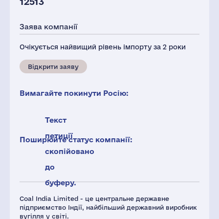
12513
Заява компанії
Очікується найвищий рівень імпорту за 2 роки
Відкрити заяву
Вимагайте покинути Росію:
Текст
петиції
Поширюйте статус компанії:
скопійовано
до
буферу.
Coal India Limited - це центральне державне
підприємство Індії, найбільший державний виробник
вугілля у світі.