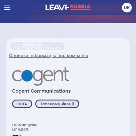
UK
Виходить
Призупиняє діяльність
Оновити інформацію про компанію
Cogent Communications
США
Телекомунікації
Глоб.виручка,
млн.дол.