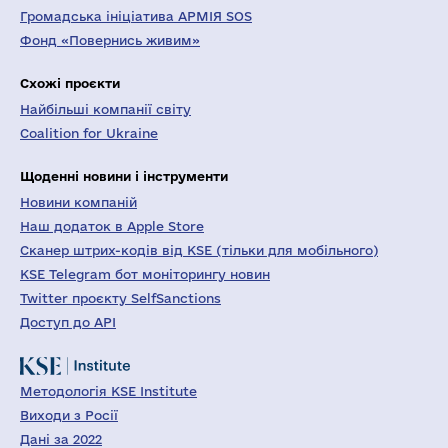
Громадська ініціатива АРМІЯ SOS
Фонд «Повернись живим»
Схожі проєкти
Найбільші компанії світу
Coalition for Ukraine
Щоденні новини і інструменти
Новини компаній
Наш додаток в Apple Store
Сканер штрих-кодів від KSE (тільки для мобільного)
KSE Telegram бот моніторингу новин
Twitter проєкту SelfSanctions
Доступ до API
Методологія KSE Institute
Виходи з Росії
Дані за 2022