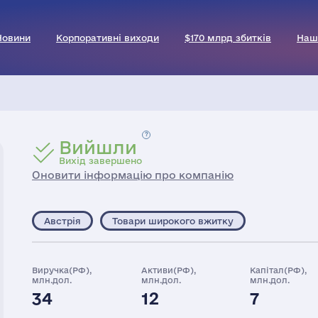
Новини
Корпоративні виходи
$170 млрд збитків
Наш
Вийшли
Вихід завершено
Оновити інформацію про компанію
Австрія
Товари широкого вжитку
Виручка(РФ),
Активи(РФ),
Капітал(РФ),
млн.дол.
млн.дол.
млн.дол.
34
12
7