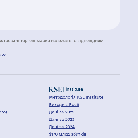
еєстровані торгові марки належать їх відповідним
ute
.
Методологія KSE Institute
Виходи з Росії
ого)
Дані за 2022
Дані за 2023
Дані за 2024
$170 млрд збитків