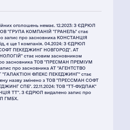
ційних оголошень немає. 12.2023: З ЄДРЮЛ
ТОВ "ГРУПА КОМПАНІЙ "ГРАНЕЛЬ" стає
но запис про засновника КОНСТАНЦІЯ
 є ще 1 компанія. 04.2024: З ЄДРЮЛ
 СОФТ ПЕКЕДЖИНГ НОВГОРОД". АТ
ОЛОГІЙ" стає новим засновником
с про засновника ТОВ "ПРЕСМАН ПРЕМІУМ
запис про засновника АТ "АГЕНТСТВО
 "ГАЛАКТІОН ФЛЕКС ПЕКЕДЖИНГ" стає
очену назву змінено з ТОВ "ПРЕССМАН СОФТ
ЖИНГ СПБ". 22.11.2024: ТОВ "ТТ-ФУДПАК"
НЦІЯ ТТ". З ЄДРЮЛ видалено запис про
Л ГМБХ.