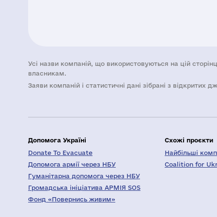
Усі назви компаній, що використовуються на цій сторінц
власникам.
Заяви компаній i статистичні дані зібрані з відкритих д
Допомога Україні
Схожі проєкти
Donate To Evacuate
Найбільші компа
Допомога армії через НБУ
Coalition for Uk
Гуманітарна допомога через НБУ
Громадська ініціатива АРМІЯ SOS
Фонд «Повернись живим»