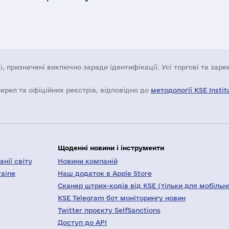
і, призначені виключно заради ідентифікації. Усі торгові та зар
жерел та офіційних реєстрів, відповідно до
методології KSE Instit
Щоденні новини і інструменти
нії світу
Новини компаній
raine
Наш додаток в Apple Store
Сканер штрих-кодів від KSE (тільки для мобільн
KSE Telegram бот моніторингу новин
Twitter проєкту SelfSanctions
Доступ до API