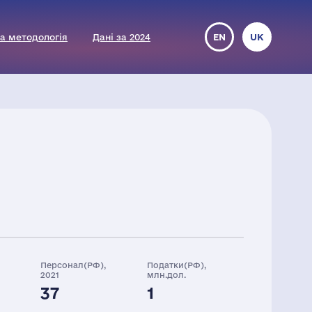
а методологія
Дані за 2024
EN
UK
Персонал(РФ),
Податки(РФ),
2021
млн.дол.
37
1