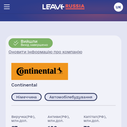
UK
Вийшли
Вихід завершено
Оновити інформацію про компанію
Continental
Німеччина
Автомобілебудування
Виручка(РФ),
Активи(РФ),
Капітал(РФ),
млн.дол.
млн.дол.
млн.дол.