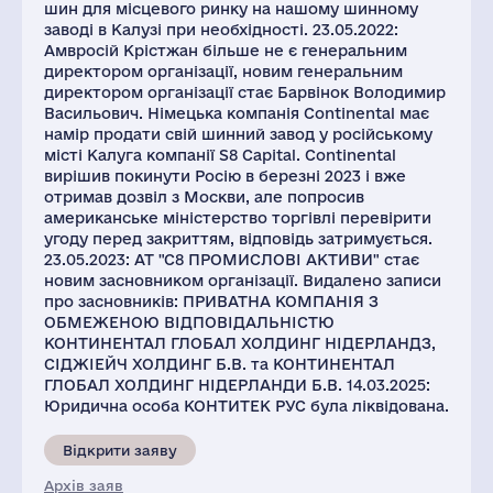
шин для місцевого ринку на нашому шинному
заводі в Калузі при необхідності. 23.05.2022:
Амвросій Крістжан більше не є генеральним
директором організації, новим генеральним
директором організації стає Барвінок Володимир
Васильович. Німецька компанія Continental має
намір продати свій шинний завод у російському
місті Калуга компанії S8 Capital. Continental
вирішив покинути Росію в березні 2023 і вже
отримав дозвіл з Москви, але попросив
американське міністерство торгівлі перевірити
угоду перед закриттям, відповідь затримується.
23.05.2023: АТ "С8 ПРОМИСЛОВІ АКТИВИ" стає
новим засновником організації. Видалено записи
про засновників: ПРИВАТНА КОМПАНІЯ З
ОБМЕЖЕНОЮ ВІДПОВІДАЛЬНІСТЮ
КОНТИНЕНТАЛ ГЛОБАЛ ХОЛДИНГ НІДЕРЛАНДЗ,
СІДЖІЕЙЧ ХОЛДИНГ Б.В. та КОНТИНЕНТАЛ
ГЛОБАЛ ХОЛДИНГ НІДЕРЛАНДИ Б.В. 14.03.2025:
Юридична особа КОНТИТЕК РУС була ліквідована.
Відкрити заяву
Архів заяв