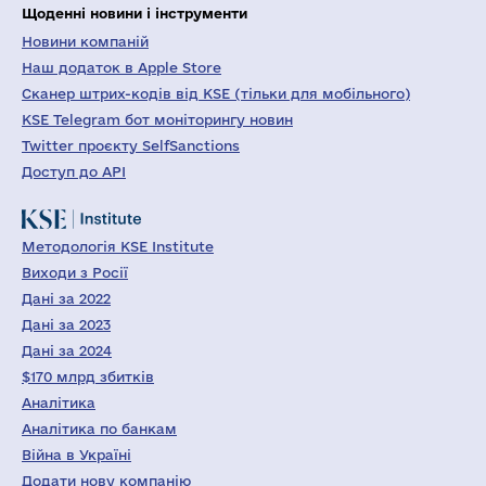
Щоденні новини і інструменти
Новини компаній
Наш додаток в Apple Store
Сканер штрих-кодів від KSE (тільки для мобільного)
KSE Telegram бот моніторингу новин
Twitter проєкту SelfSanctions
Доступ до API
Методологія KSE Institute
Виходи з Росії
Дані за 2022
Дані за 2023
Дані за 2024
$170 млрд збитків
Аналітика
Аналітика по банкам
Війна в Україні
Додати нову компанію