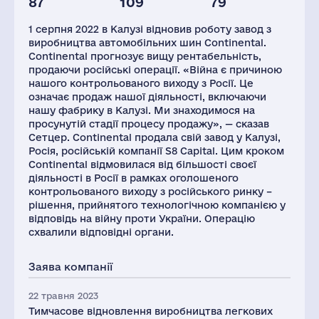
87
109
79
Глоб.виручка,
Персонал(РФ),
Податки(РФ),
млн.дол.
2021
млн.дол.
1 серпня 2022 в Калузі відновив роботу завод з
44825
2231
10
виробництва автомобільних шин Continental.
Continental прогнозує вищу рентабельність,
продаючи російські операції. «Війна є причиною
нашого контрольованого виходу з Росії. Це
означає продаж нашої діяльності, включаючи
нашу фабрику в Калузі. Ми знаходимося на
просунутій стадії процесу продажу», — сказав
Сетцер. Continental продала свій завод у Калузі,
Росія, російській компанії S8 Capital. Цим кроком
Continental відмовилася від більшості своєї
діяльності в Росії в рамках оголошеного
контрольованого виходу з російського ринку –
рішення, прийнятого технологічною компанією у
відповідь на війну проти України. Операцію
схвалили відповідні органи.
Заява компанії
22 травня 2023
Тимчасове відновлення виробництва легкових