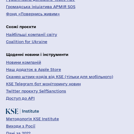
Громадська ініціатива АРМІЯ SOS
Фонд «Повернись живим»
Схожі проєкти
Найбільші компанії світу
Coalition for Ukraine
Щоденні новини і інструменти
Новини компаній
Наш додаток в Apple Store
Сканер штрих-кодів від KSE (тільки для мобільного)
KSE Telegram бот моніторингу новин
Twitter проєкту SelfSanctions
Доступ до API
Методологія KSE Institute
Виходи з Росії
Дані за 2022