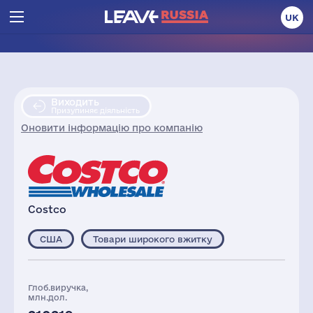
UK
Виходить
Призупиняє діяльність
Оновити інформацію про компанію
Costco
США
Товари широкого вжитку
Глоб.виручка,
млн.дол.