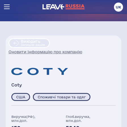
UK
Виходить
Залишає ринок
Оновити інформацію про компанію
Coty
США
Споживчі товари та одяг
Виручка(РФ),
Глоб.виручка,
млн.дол.
млн.дол.