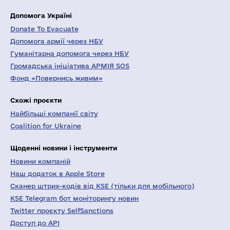
Допомога Україні
Donate To Evacuate
Допомога армії через НБУ
Гуманітарна допомога через НБУ
Громадська ініціатива АРМІЯ SOS
Фонд «Повернись живим»
Схожі проєкти
Найбільші компанії світу
Coalition for Ukraine
Щоденні новини і інструменти
Новини компаній
Наш додаток в Apple Store
Сканер штрих-кодів від KSE (тільки для мобільного)
KSE Telegram бот моніторингу новин
Twitter проєкту SelfSanctions
Доступ до API