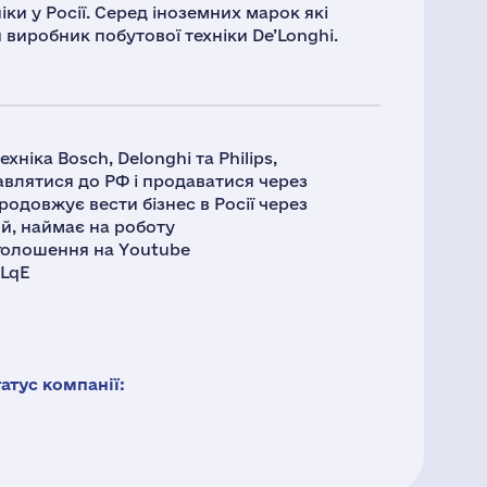
ки у Росії. Серед іноземних марок які
й виробник побутової техніки De’Longhi.
ніка Bosch, Delonghi та Philips,
тавлятися до РФ і продаватися через
одовжує вести бізнес в Росії через
ий, наймає на роботу
оголошення на Youtube
LqE
тус компанії: