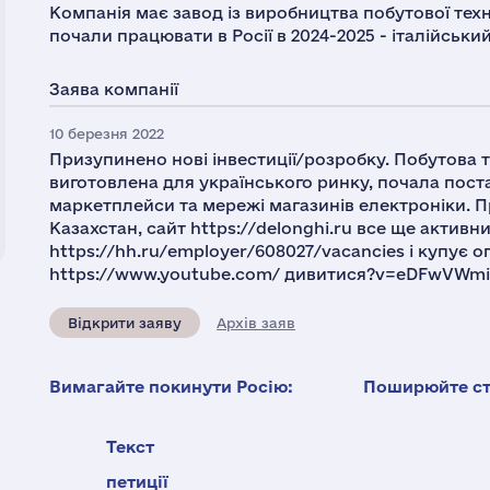
Компанія має завод із виробництва побутової техні
почали працювати в Росії в 2024-2025 - італійськи
Заява компанії
10 березня 2022
Призупинено нові інвестиції/розробку. Побутова тех
виготовлена ​​для українського ринку, почала пос
маркетплейси та мережі магазинів електроніки. Пр
Казахстан, сайт https://delonghi.ru все ще активн
https://hh.ru/employer/608027/vacancies і купує 
https://www.youtube.com/ дивитися?v=eDFwVWmi
Відкрити заяву
Архів заяв
Вимагайте покинути Росію:
Поширюйте ста
Текст
петиції