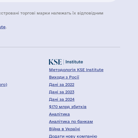
еєстровані торгові марки належать їх відповідним
ute
.
Методологія KSE Institute
Виходи з Росії
ого)
Дані за 2022
Дані за 2023
Дані за 2024
$170 млрд збитків
Аналітика
Аналітика по банкам
Війна в Україні
Додати нову компанію