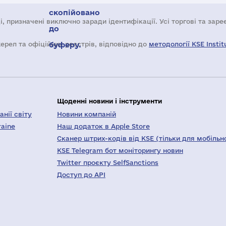
скопійовано
і, призначені виключно заради ідентифікації. Усі торгові та зар
до
жерел та офіційних реєстрів, відповідно до
буферу.
методології KSE Instit
Щоденні новини і інструменти
нії світу
Новини компаній
raine
Наш додаток в Apple Store
Сканер штрих-кодів від KSE (тільки для мобільн
KSE Telegram бот моніторингу новин
Twitter проєкту SelfSanctions
Доступ до API