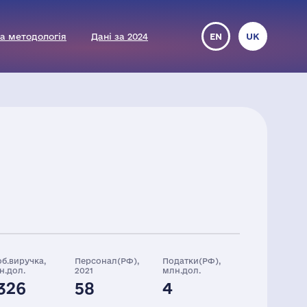
а методологія
Дані за 2024
EN
UK
об.виручка,
Персонал(РФ),
Податки(РФ),
н.дол.
2021
млн.дол.
326
58
4