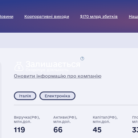
Новини
Корпоративні виходи
$170 млрд збитків
Наш
Залишається
Скорочує діяльність
Оновити інформацію про компанію
Італія
Електроніка
Виручка(РФ),
Активи(РФ),
Капітал(РФ),
Гл
млн.дол.
млн.дол.
млн.дол.
мл
119
66
45
3