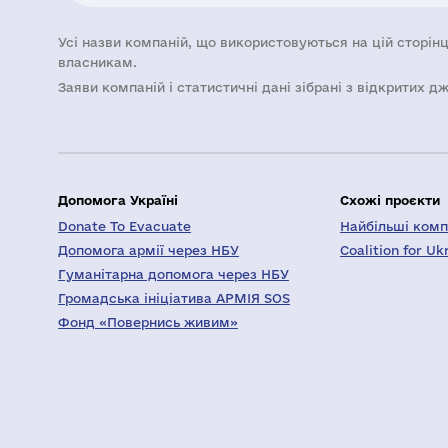
Усі назви компаній, що використовуються на цій сторінц
власникам.
Заяви компаній i статистичні дані зібрані з відкритих д
Допомога Україні
Схожі проєкти
Donate To Evacuate
Найбільші компа
Допомога армії через НБУ
Coalition for Uk
Гуманітарна допомога через НБУ
Громадська ініціатива АРМІЯ SOS
Фонд «Повернись живим»