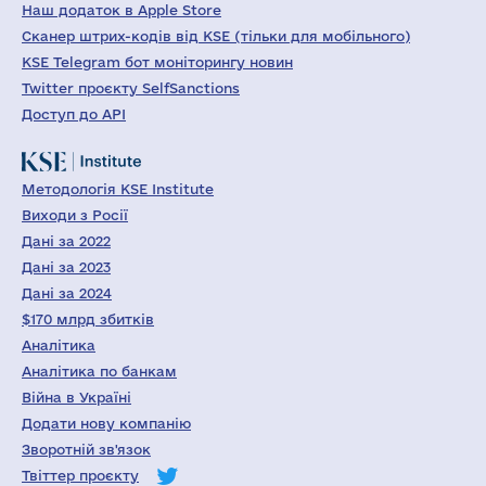
Наш додаток в Apple Store
Сканер штрих-кодів від KSE (тільки для мобільного)
KSE Telegram бот моніторингу новин
Twitter проєкту SelfSanctions
Доступ до API
Методологія KSE Institute
Виходи з Росії
Дані за 2022
Дані за 2023
Дані за 2024
$170 млрд збитків
Аналітика
Аналітика по банкам
Війна в Україні
Додати нову компанію
Зворотній зв'язок
Твіттер проєкту