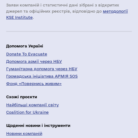
Заяви компаній i статистичні дані зібрані з відкритих
джерел та офіційних реєстрів, відповідно до
методології
KSE Institute
.
Допомога Україні
Donate To Evacuate
Допомога армії через НБУ
Гуманітарна допомога через НБУ
Громадська ініціатива АРМІЯ SOS
Фонд «Повернись живим»
Схожі проєкти
Найбільші компанії світу
Coalition for Ukraine
Щоденні новини і інструменти
Новини компаній