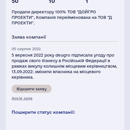
50
10
1
Персонал(РФ),
2021
Продали директору 100% ТОВ "ДОЙГРО
45
ПРОЕКТИ", Компанія перейменована на ТОВ "Д
ПРОЕКТИ".
Заява компанії
05 серпня 2022
5 вересня 2022 року deugro підписала угоду про
продаж свого бізнесу в Російській Федерації в
рамках викупу колишнім місцевим керівництвом,
13.09.2022: змінили власника на місцевого
керівника.
Відкрити заяву
Архів заяв
Поширити статус компанії: