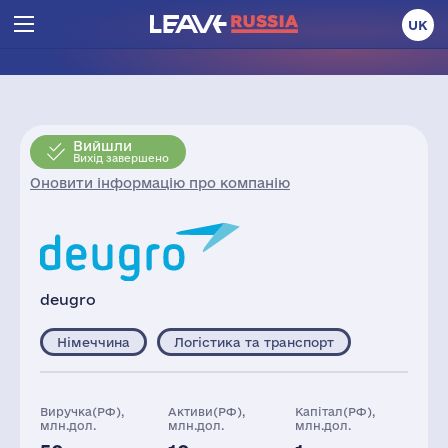
UK
Вийшли
Вихід завершено
Оновити інформацію про компанію
deugro
Німеччина
Логістика та транспорт
Виручка(РФ),
Активи(РФ),
Капітал(РФ),
млн.дол.
млн.дол.
млн.дол.