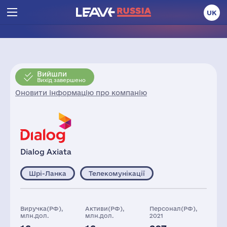
UK
Вийшли
Вихід завершено
Оновити інформацію про компанію
Dialog Axiata
Шрі-Ланка
Телекомунікації
Виручка(РФ),
Активи(РФ),
Персонал(РФ),
млн.дол.
млн.дол.
2021