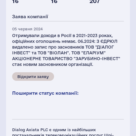
16
16
207
Податки(РФ),
Глоб.виручка,
млн.дол.
млн.дол.
Заява компанії
1
21700
05 червня 2024
Отримували доходи в Росії в 2021-2023 роках,
офіційних оголошень немає. 06.2024: З ЄДРЮЛ
видалено запис про засновників ТОВ "ДІАЛОГ
ІНВЕСТ" та ТОВ "ВІОЛАН". ТОВ "ЕЛАРІУМ"
АКЦІОНЕРНЕ ТОВАРИСТВО "ЗАРУБИНО-ІНВЕСТ"
стає новим засновником організації.
Відкрити заяву
Поширити статус компанії:
Dialog Axiata PLC є одним із найбільших
постачальників телекомунікаційних послуг Шрі-