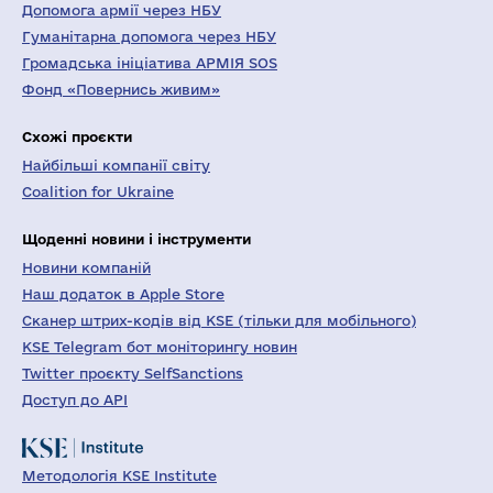
Допомога армії через НБУ
Гуманітарна допомога через НБУ
Громадська ініціатива АРМІЯ SOS
Фонд «Повернись живим»
Схожі проєкти
Найбільші компанії світу
Coalition for Ukraine
Щоденні новини і інструменти
Новини компаній
Наш додаток в Apple Store
Сканер штрих-кодів від KSE (тільки для мобільного)
KSE Telegram бот моніторингу новин
Twitter проєкту SelfSanctions
Доступ до API
Методологія KSE Institute