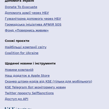
Допомога Україні
Donate To Evacuate
Допомога армії через НБУ
Гуманітарна допомога через НБУ
Громадська ініціатива АРМІЯ SOS
Фонд «Повернись живим»
Схожі проєкти
Найбільші компанії світу
Coalition for Ukraine
Щоденні новини і інструменти
Новини компаній
Наш додаток в Apple Store
Сканер штрих-кодів від KSE (тільки для мобільного)
KSE Telegram бот моніторингу новин
Twitter проєкту SelfSanctions
Доступ до API