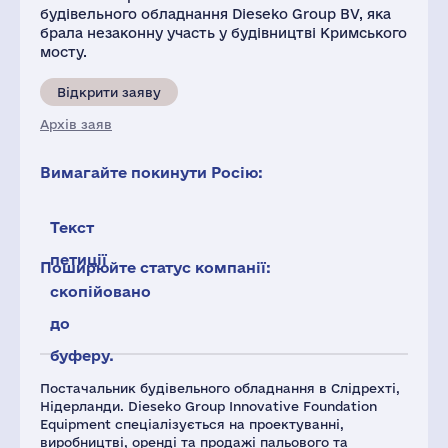
будівельного обладнання Dieseko Group BV, яка
брала незаконну участь у будівництві Кримського
мосту.
Відкрити заяву
Архів заяв
Вимагайте покинути Росію:
Текст
петиції
Поширюйте статус компанії:
скопійовано
до
буферу.
Постачальник будівельного обладнання в Слідрехті,
Нідерланди. Dieseko Group Innovative Foundation
Equipment спеціалізується на проектуванні,
виробництві, оренді та продажі пальового та