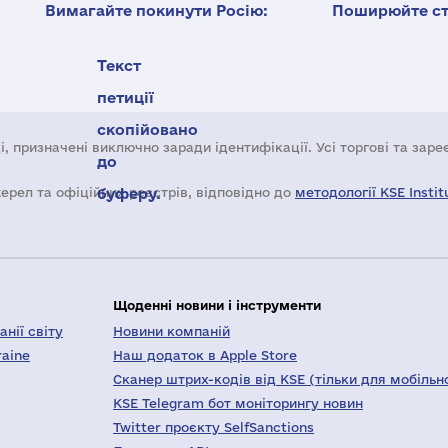
Вимагайте покинути Росію:
Поширюйте ста
Текст
петиції
скопійовано
і, призначені виключно заради ідентифікації. Усі торгові та зар
до
жерел та офіційних реєстрів, відповідно до
буферу.
методології KSE Instit
Щоденні новини і інструменти
нії світу
Новини компаній
raine
Наш додаток в Apple Store
Сканер штрих-кодів від KSE (тільки для мобільн
KSE Telegram бот моніторингу новин
Twitter проєкту SelfSanctions