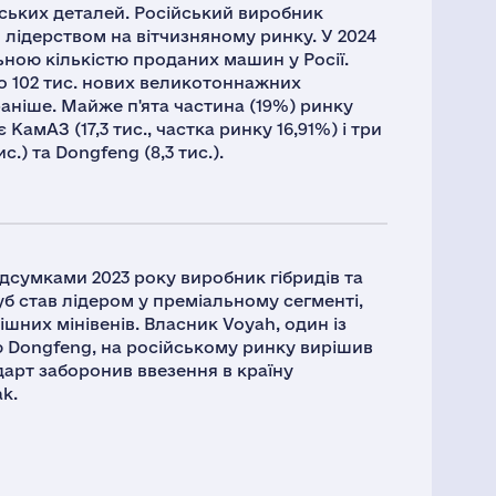
йських деталей. Російський виробник
лідерством на вітчизняному ринку. У 2024
льною кількістю проданих машин у Росії.
о 102 тис. нових великотоннажних
аніше. Майже п'ята частина (19%) ринку
 КамАЗ (17,3 тис., частка ринку 16,91%) і три
ис.) та Dongfeng (8,3 тис.).
дсумками 2023 року виробник гібридів та
уб став лідером у преміальному сегменті,
ішних мінівенів. Власник Voyah, один із
 Dongfeng, на російському ринку вирішив
дарт заборонив ввезення в країну
k.