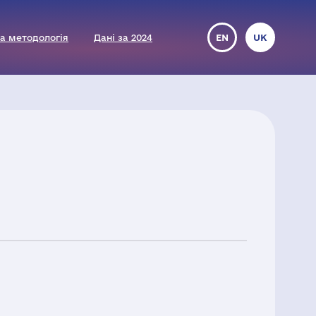
а методологія
Дані за 2024
EN
UK