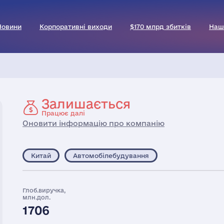
Новини
Корпоративні виходи
$170 млрд збитків
Наш
Залишається
Працює далі
Оновити інформацію про компанію
Китай
Автомобілебудування
Глоб.виручка,
млн.дол.
1706