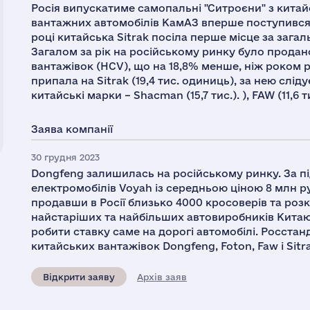
Росія випускатиме самопальні "Ситроєни" з кита
вантажних автомобілів КамАЗ вперше поступився 
році китайська Sitrak посіла перше місце за зага
Загалом за рік на російському ринку було продан
вантажівок (HCV), що на 18,8% менше, ніж роком р
припала на Sitrak (19,4 тис. одиниць), за нею слідує
китайські марки – Shacman (15,7 тис.). ), FAW (11,6 т
Заява компанії
30 грудня 2023
Dongfeng залишилась на російському ринку. За пі
електромобілів Voyah із середньою ціною 8 млн р
продавши в Росії близько 4000 кросоверів та розк
найстаріших та найбільших автовиробників Китаю
робити ставку саме на дорогі автомобілі. Росстан
китайських вантажівок Dongfeng, Foton, Faw і Sitra
Відкрити заяву
Архів заяв