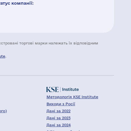
тус компанії:
еєстровані торгові марки належать їх відповідним
ute
.
Методологія KSE Institute
Виходи з Росії
ого)
Дані за 2022
Дані за 2023
Дані за 2024