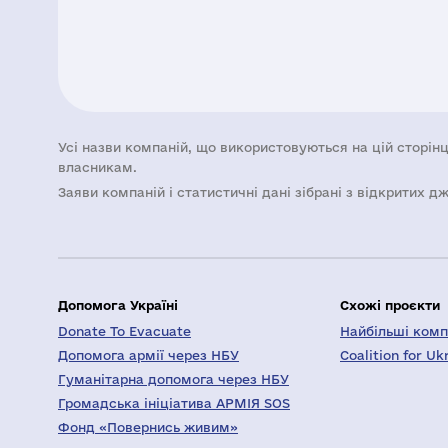
Усі назви компаній, що використовуються на цій сторінц
власникам.
Заяви компаній i статистичні дані зібрані з відкритих д
Допомога Україні
Схожі проєкти
Donate To Evacuate
Найбільші компа
Допомога армії через НБУ
Coalition for Uk
Гуманітарна допомога через НБУ
Громадська ініціатива АРМІЯ SOS
Фонд «Повернись живим»