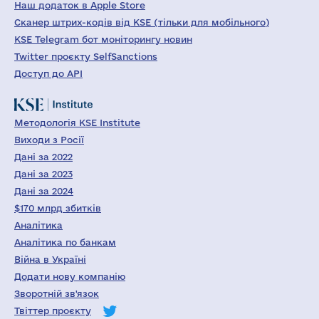
Наш додаток в Apple Store
Сканер штрих-кодів від KSE (тільки для мобільного)
KSE Telegram бот моніторингу новин
Twitter проєкту SelfSanctions
Доступ до API
Методологія KSE Institute
Виходи з Росії
Дані за 2022
Дані за 2023
Дані за 2024
$170 млрд збитків
Аналітика
Аналітика по банкам
Війна в Україні
Додати нову компанію
Зворотній зв'язок
Твіттер проєкту