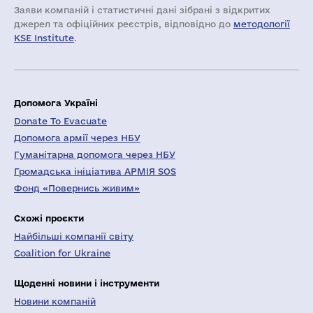
Заяви компаній i статистичні дані зібрані з відкритих
джерел та офіційних реєстрів, відповідно до
методології
KSE Institute
.
Допомога Україні
Donate To Evacuate
Допомога армії через НБУ
Гуманітарна допомога через НБУ
Громадська ініціатива АРМІЯ SOS
Фонд «Повернись живим»
Схожі проєкти
Найбільші компанії світу
Coalition for Ukraine
Щоденні новини і інструменти
Новини компаній