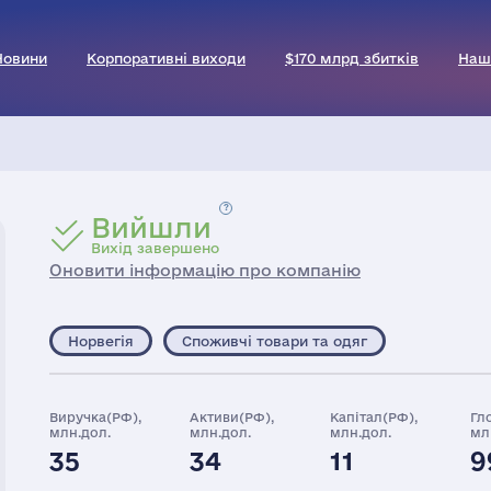
Новини
Корпоративні виходи
$170 млрд збитків
Наш
Вийшли
Вихід завершено
Оновити інформацію про компанію
Норвегія
Споживчі товари та одяг
Виручка(РФ),
Активи(РФ),
Капітал(РФ),
Гл
млн.дол.
млн.дол.
млн.дол.
мл
35
34
11
9