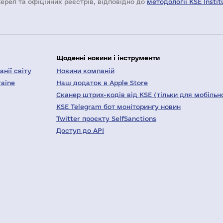
жерел та офіційних реєстрів, відповідно до
методології KSE Instit
Щоденні новини і інструменти
нії світу
Новини компаній
raine
Наш додаток в Apple Store
Сканер штрих-кодів від KSE (тільки для мобільн
KSE Telegram бот моніторингу новин
Twitter проєкту SelfSanctions
Доступ до API