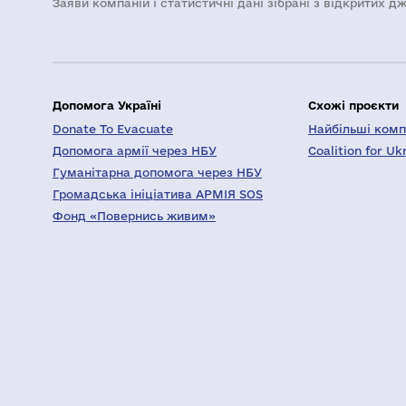
Заяви компаній i статистичні дані зібрані з відкритих д
Допомога Україні
Схожі проєкти
Donate To Evacuate
Найбільші компа
Допомога армії через НБУ
Coalition for Uk
Гуманітарна допомога через НБУ
Громадська ініціатива АРМІЯ SOS
Фонд «Повернись живим»