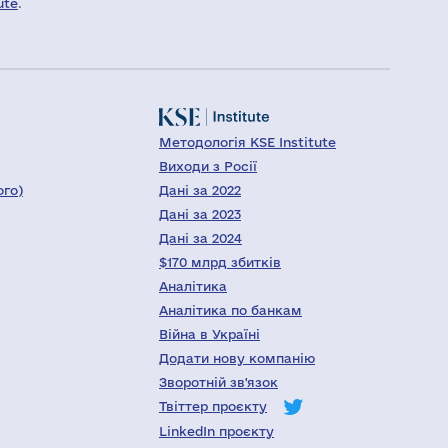
ute
.
Методологія KSE Institute
Виходи з Росії
ого)
Дані за 2022
Дані за 2023
Дані за 2024
$170 млрд збитків
Аналітика
Аналітика по банкам
Війна в Україні
Додати нову компанію
Зворотній зв'язок
Твіттер проєкту
LinkedIn проєкту