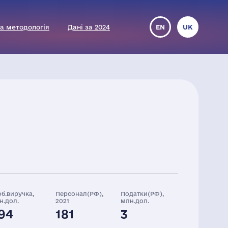
а методологія
Дані за 2024
EN
UK
об.виручка,
Персонал(РФ),
Податки(РФ),
н.дол.
2021
млн.дол.
94
181
3