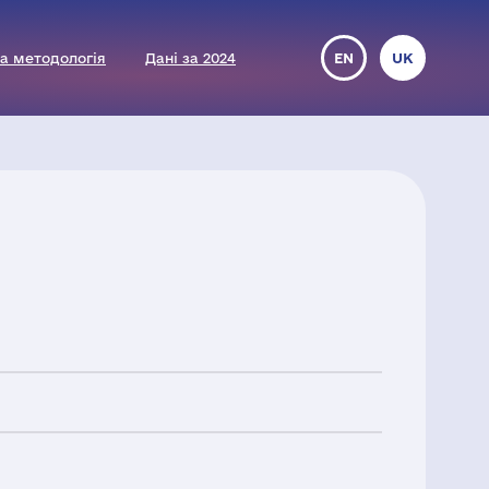
а методологія
Дані за 2024
EN
UK