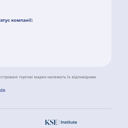
тус компанії:
еєстровані торгові марки належать їх відповідним
ute
.