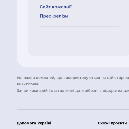
Сайт компанії
Прес-релізи
Усі назви компаній, що використовуються на цій сторінц
власникам.
Заяви компаній i статистичні дані зібрані з відкритих д
Допомога Україні
Схожі проєкти