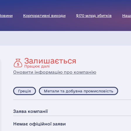
Новини
Корпоративні виходи
$170 млрд збитків
Наш
Залишається
Працює далі
Оновити інформацію про компанію
Греція
Метали та добувна промисловість
Заява компанії
Немає офіційної заяви