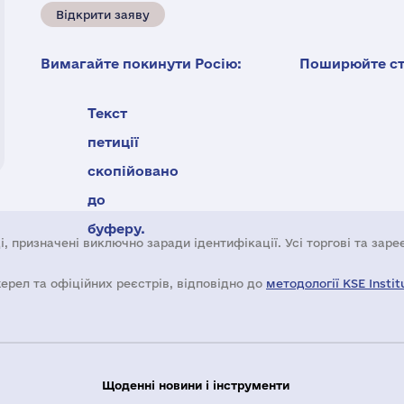
Відкрити заяву
Вимагайте покинути Росію:
Поширюйте ста
Текст
петиції
скопійовано
до
буферу.
і, призначені виключно заради ідентифікації. Усі торгові та зар
жерел та офіційних реєстрів, відповідно до
методології KSE Instit
Щоденні новини і інструменти