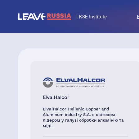
ElvalHalcor
ElvalHalcor Hellenic Copper and
Aluminum industry S.A. є світовим
лідером у галузі обробки алюмінію та
міді.