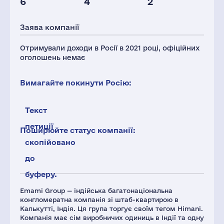
6
4
2
Персонал(РФ),
2021
Заява компанії
8
Отримували доходи в Росії в 2021 році, офіційних
оголошень немає
Вимагайте покинути Росію:
Текст
петиції
Поширюйте статус компанії:
скопійовано
до
буферу.
Emami Group — індійська багатонаціональна
конгломератна компанія зі штаб-квартирою в
Калькутті, Індія. Ця група торгує своїм тегом Himani.
Компанія має сім виробничих одиниць в Індії та одну