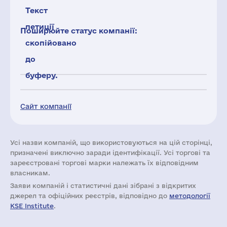
Текст
петиції
Поширюйте статус компанії:
скопійовано
до
буферу.
Сайт компанії
Усі назви компаній, що використовуються на цій сторінці,
призначені виключно заради ідентифікації. Усі торгові та
зареєстровані торгові марки належать їх відповідним
власникам.
Заяви компаній i статистичні дані зібрані з відкритих
джерел та офіційних реєстрів, відповідно до
методології
KSE Institute
.