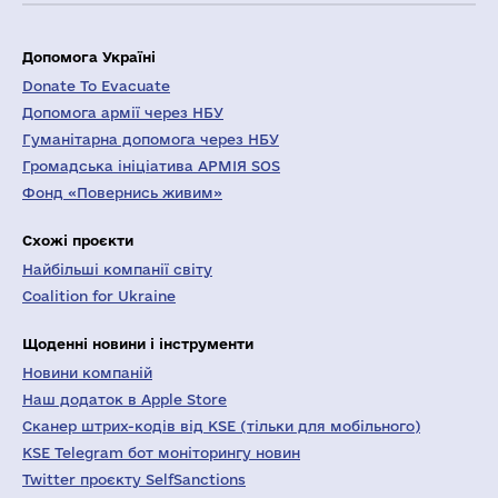
Допомога Україні
Donate To Evacuate
Допомога армії через НБУ
Гуманітарна допомога через НБУ
Громадська ініціатива АРМІЯ SOS
Фонд «Повернись живим»
Схожі проєкти
Найбільші компанії світу
Coalition for Ukraine
Щоденні новини і інструменти
Новини компаній
Наш додаток в Apple Store
Сканер штрих-кодів від KSE (тільки для мобільного)
KSE Telegram бот моніторингу новин
Twitter проєкту SelfSanctions