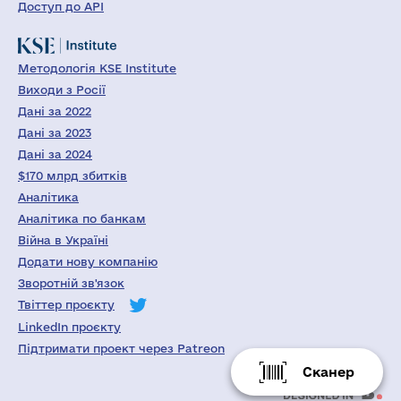
Доступ до API
Методологія KSE Institute
Виходи з Росії
Дані за 2022
Дані за 2023
Дані за 2024
$170 млрд збитків
Аналітика
Аналітика по банкам
Війна в Україні
Додати нову компанію
Зворотній зв'язок
Твіттер проєкту
LinkedIn проєкту
Підтримати проект через Patreon
Сканер