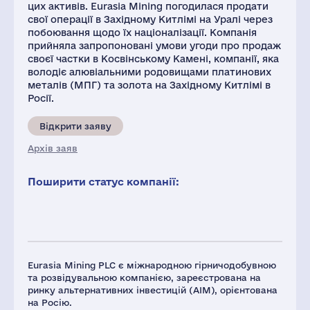
цих активів. Еurasia Mining погодилася продати
свої операції в Західному Китлімі на Уралі через
побоювання щодо їх націоналізації. Компанія
прийняла запропоновані умови угоди про продаж
своєї частки в Косвінському Камені, компанії, яка
володіє алювіальними родовищами платинових
металів (МПГ) та золота на Західному Китлімі в
Росії.
Відкрити заяву
Архів заяв
Поширити статус компанії:
Eurasia Mining PLC є міжнародною гірничодобувною
та розвідувальною компанією, зареєстрована на
ринку альтернативних інвестицій (AIM), орієнтована
на Росію.