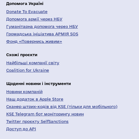
Допомога Україні
Donate To Evacuate
Допомога армії через НБУ
Гуманітарна допомога через НБУ
Громадська ініціатива АРМІЯ SOS
Фонд «Повернись живим»
Схожі проєкти
Найбільші компанії світу
Coalition for Ukraine
Щоденні новини і інструменти
Новини компаній
Наш додаток в Apple Store
Сканер штрих-кодів від KSE (тільки для мобільного)
KSE Telegram бот моніторингу новин
Twitter проєкту SelfSanctions
Доступ до API