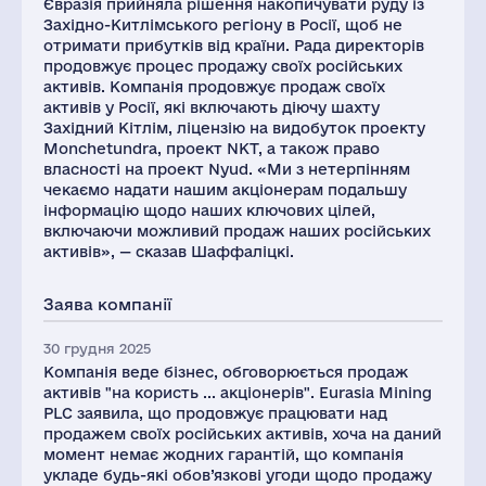
Євразія прийняла рішення накопичувати руду із
Західно-Китлімського регіону в Росії, щоб не
отримати прибутків від країни. Рада директорів
продовжує процес продажу своїх російських
активів. Компанія продовжує продаж своїх
активів у Росії, які включають діючу шахту
Західний Кітлім, ліцензію на видобуток проекту
Monchetundra, проект NKT, а також право
власності на проект Nyud. «Ми з нетерпінням
чекаємо надати нашим акціонерам подальшу
інформацію щодо наших ключових цілей,
включаючи можливий продаж наших російських
активів», — сказав Шаффаліцкі.
Заява компанії
30 грудня 2025
Компанія веде бізнес, обговорюється продаж
активів "на користь ... акціонерів". Eurasia Mining
PLC заявила, що продовжує працювати над
продажем своїх російських активів, хоча на даний
момент немає жодних гарантій, що компанія
укладе будь-які обов’язкові угоди щодо продажу