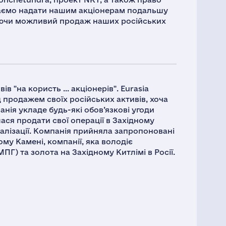
екаємо надати нашим акціонерам подальшу
ючи можливий продаж наших російських
 "на користь ... акціонерів". Eurasia
продажем своїх російських активів, хоча
нія укладе будь-які обов’язкові угоди
ася продати свої операції в Західному
налізації. Компанія прийняла запропоновані
му Камені, компанії, яка володіє
) та золота на Західному Китлімі в Росії.