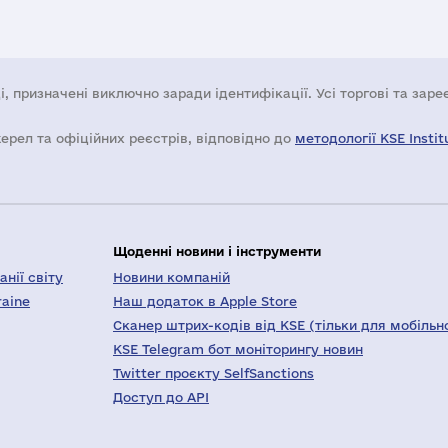
і, призначені виключно заради ідентифікації. Усі торгові та зар
жерел та офіційних реєстрів, відповідно до
методології KSE Instit
Щоденні новини і інструменти
нії світу
Новини компаній
raine
Наш додаток в Apple Store
Сканер штрих-кодів від KSE (тільки для мобільн
KSE Telegram бот моніторингу новин
Twitter проєкту SelfSanctions
Доступ до API