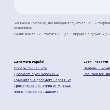
Усі назви компаній, що використовуються на цій сторінц
власникам.
Заяви компаній i статистичні дані зібрані з відкритих д
Допомога Україні
Схожі проєкти
Donate To Evacuate
Найбільші компа
Допомога армії через НБУ
Coalition for Uk
Гуманітарна допомога через НБУ
Громадська ініціатива АРМІЯ SOS
Фонд «Повернись живим»