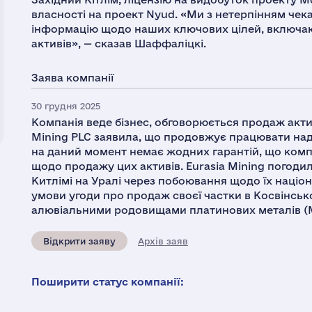
власності на проект Nyud. «Ми з нетерпінням ч
інформацію щодо наших ключових цілей, включа
активів», — сказав Шаффаліцкі.
Заява компанії
30 грудня 2025
Компанія веде бізнес, обговорюється продаж активів
Mining PLC заявила, що продовжує працювати над 
на даний момент немає жодних гарантій, що компа
щодо продажу цих активів. Еurasia Mining погодил
Китлімі на Уралі через побоювання щодо їх націо
умови угоди про продаж своєї частки в Косвінсько
алювіальними родовищами платинових металів (МПГ
Відкрити заяву
Архів заяв
Поширити статус компанії: