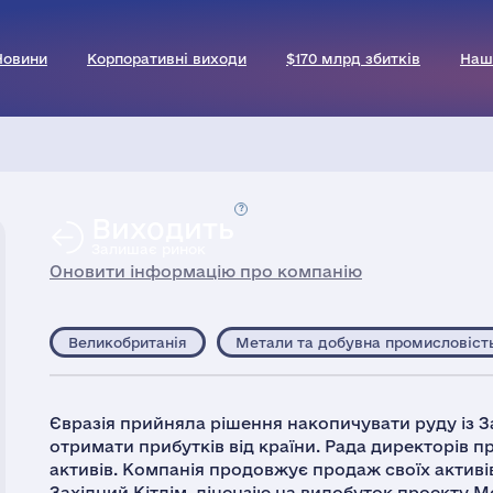
Новини
Корпоративні виходи
$170 млрд збитків
Наш
Виходить
Залишає ринок
Оновити інформацію про компанію
Великобританія
Метали та добувна промисловіст
Євразія прийняла рішення накопичувати руду із За
отримати прибутків від країни. Рада директорів 
активів. Компанія продовжує продаж своїх активів
Західний Кітлім, ліцензію на видобуток проекту 