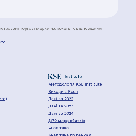
еєстровані торгові марки належать їх відповідним
ute
.
Методологія KSE Institute
Виходи з Росії
ого)
Дані за 2022
Дані за 2023
Дані за 2024
$170 млрд збитків
Аналітика
Аналітика по банкам