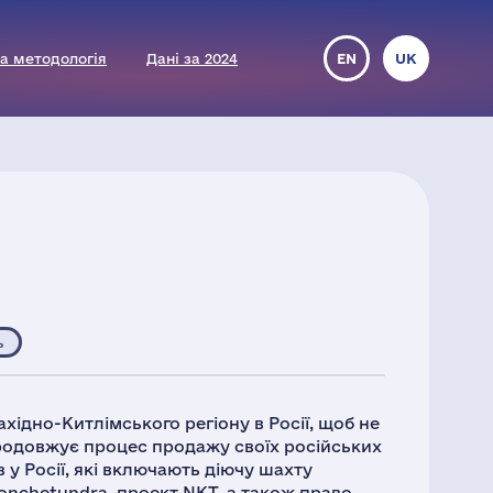
а методологія
Дані за 2024
EN
UK
ь
хідно-Китлімського регіону в Росії, щоб не
продовжує процес продажу своїх російських
 у Росії, які включають діючу шахту
Monchetundra, проект NKT, а також право