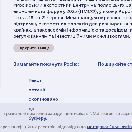
«Російський експортний центр» на полях 28-го С
економічного форуму 2025 (ПМЄФ), у якому Корол
гість з 18 по 21 червня. Меморандум окреслює пр
підтримку експортних проектів для розширення пр
країнах, а також обмін інформацією та досвідом,
регулюванням та інвестиційними можливостями.
Відкрити заяву
Вимагайте покинути Росію:
Поширюйте ста
Текст
петиції
скопійовано
до
і, призначені виключно заради ідентифікації. Усі торгові та зар
буферу.
жерел та офіційних реєстрів, відповідно до
методології KSE Instit