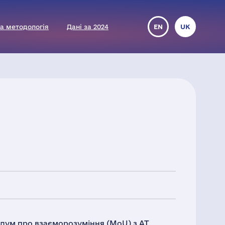
а методологія
Дані за 2024
EN
UK
дум про взаєморозуміння (MoU) з АТ