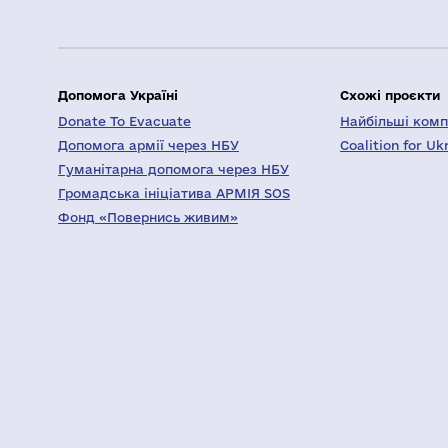
Допомога Україні
Схожі проєкти
Donate To Evacuate
Найбільші компа
Допомога армії через НБУ
Coalition for Uk
Гуманітарна допомога через НБУ
Громадська ініціатива АРМІЯ SOS
Фонд «Повернись живим»