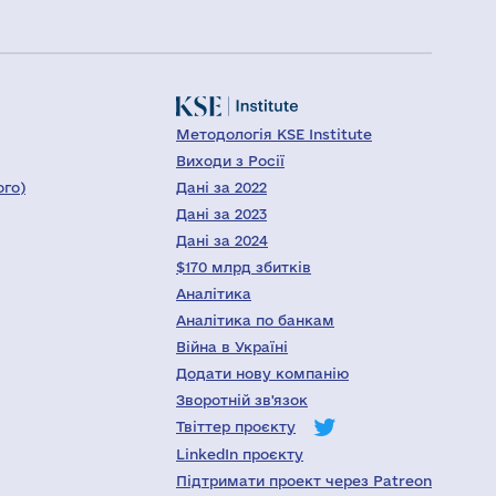
Методологія KSE Institute
Виходи з Росії
ого)
Дані за 2022
Дані за 2023
Дані за 2024
$170 млрд збитків
Аналітика
Аналітика по банкам
Війна в Україні
Додати нову компанію
Зворотній зв'язок
Твіттер проєкту
LinkedIn проєкту
Підтримати проект через Patreon