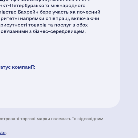
анкт-Петербурзького міжнародного
івство Бахрейн бере участь як почесний
іоритетні напрямки співпраці, включаючи
исутності товарів та послуг в обох
 пов'язаними з бізнес-середовищем,
тус компанії:
еєстровані торгові марки належать їх відповідним
ute
.