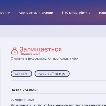
Новини
Корпоративні виходи
$170 млрд збитків
Наш
Залишається
Працює далі
Оновити інформацію про компанію
Бахрейн
Асоціації та НУО
Заява компанії
20 червня 2025
Компанія «Експорт Бахрейну» підписала меморан