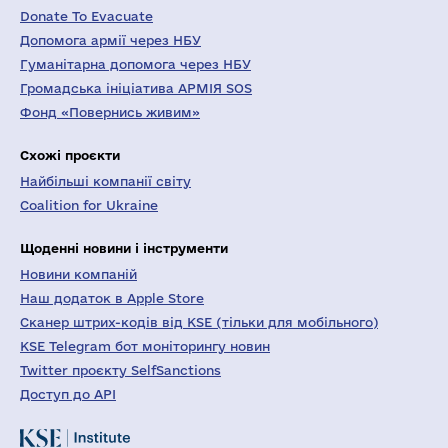
Donate To Evacuate
Допомога армії через НБУ
Гуманітарна допомога через НБУ
Громадська ініціатива АРМІЯ SOS
Фонд «Повернись живим»
Схожі проєкти
Найбільші компанії світу
Coalition for Ukraine
Щоденні новини і інструменти
Новини компаній
Наш додаток в Apple Store
Сканер штрих-кодів від KSE (тільки для мобільного)
KSE Telegram бот моніторингу новин
Twitter проєкту SelfSanctions
Доступ до API