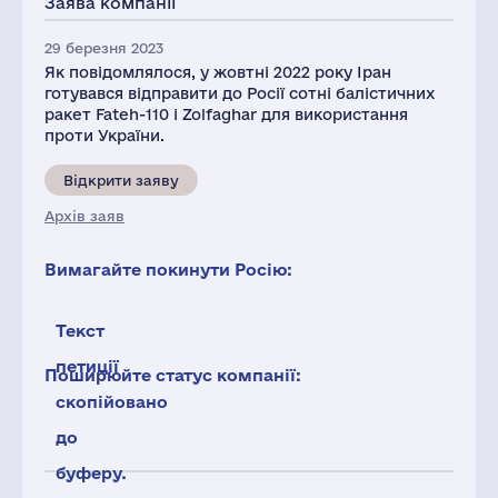
Заява компанії
29 березня 2023
Як повідомлялося, у жовтні 2022 року Іран
готувався відправити до Росії сотні балістичних
ракет Fateh-110 і Zolfaghar для використання
проти України.
Відкрити заяву
Архів заяв
Вимагайте покинути Росію:
Текст
петиції
Поширюйте статус компанії:
скопійовано
до
буферу.