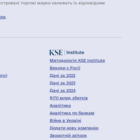
еєстровані торгові марки належать їх відповідним
ute
.
Методологія KSE Institute
Виходи з Росії
ого)
Дані за 2022
Дані за 2023
Дані за 2024
$170 млрд збитків
Аналітика
Аналітика по банкам
Війна в Україні
Додати нову компанію
Зворотній зв'язок