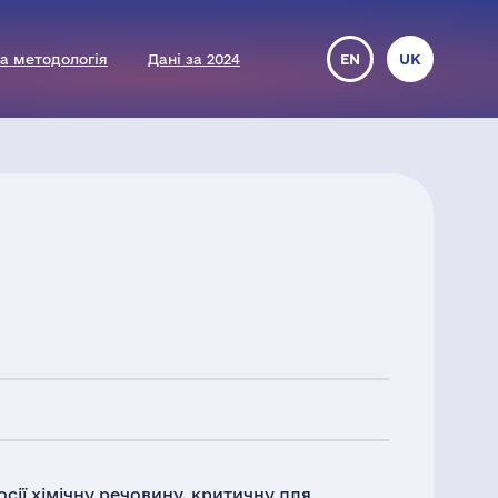
а методологія
Дані за 2024
EN
UK
осії хімічну речовину, критичну для