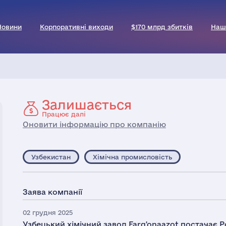
Новини
Корпоративні виходи
$170 млрд збитків
Наш
Залишається
Працює далі
Оновити інформацію про компанію
Узбекистан
Хімічна промисловість
Заява компанії
02 грудня 2025
Узбецький хімічний завод Farg'onaazot постачає Р