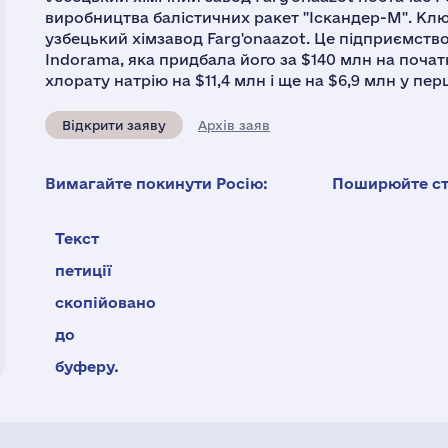
виробництва балістичних ракет "Іскандер-М". Клю
узбецький хімзавод Farg'onaazot. Це підприємств
Indorama, яка придбала його за $140 млн на почат
хлорату натрію на $11,4 млн і ще на $6,9 млн у пер
Відкрити заяву
Архів заяв
Вимагайте покинути Росію:
Поширюйте ста
Текст
петиції
скопійовано
до
буферу.