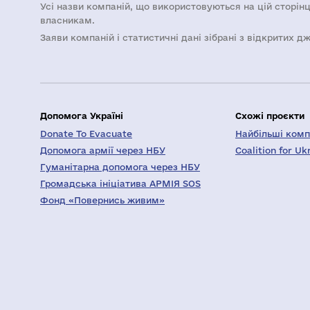
Усі назви компаній, що використовуються на цій сторінц
власникам.
Заяви компаній i статистичні дані зібрані з відкритих д
Допомога Україні
Схожі проєкти
Donate To Evacuate
Найбільші компа
Допомога армії через НБУ
Coalition for Uk
Гуманітарна допомога через НБУ
Громадська ініціатива АРМІЯ SOS
Фонд «Повернись живим»