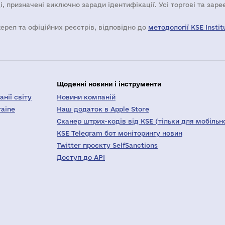
і, призначені виключно заради ідентифікації. Усі торгові та зар
жерел та офіційних реєстрів, відповідно до
методології KSE Instit
Щоденні новини і інструменти
нії світу
Новини компаній
raine
Наш додаток в Apple Store
Сканер штрих-кодів від KSE (тільки для мобільн
KSE Telegram бот моніторингу новин
Twitter проєкту SelfSanctions
Доступ до API