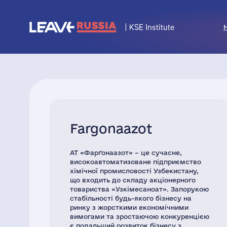
Fargonaazot
АТ «Фарґонаазот» – це сучасне,
високоавтоматизоване підприємство
хімічної промисловості Узбекистану,
що входить до складу акціонерного
товариства «Узкімесаноат». Запорукою
стабільності будь-якого бізнесу на
ринку з жорсткими економічними
вимогами та зростаючою конкуренцією
є подальший розвиток бізнесу з