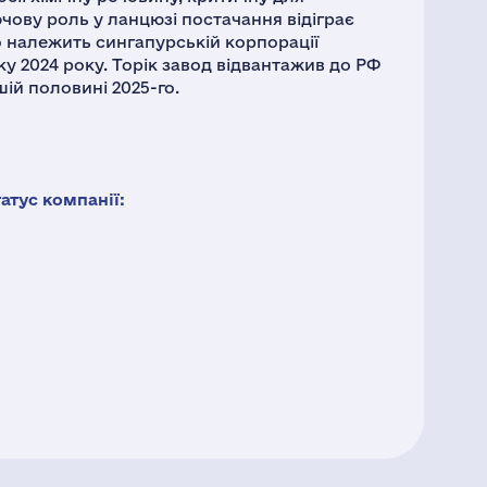
чову роль у ланцюзі постачання відіграє
о належить сингапурській корпорації
ку 2024 року. Торік завод відвантажив до РФ
шій половині 2025-го.
тус компанії: